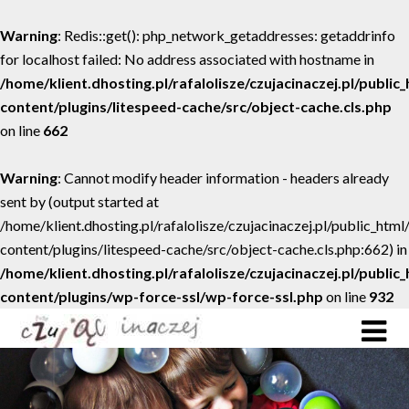
Warning
: Redis::get(): php_network_getaddresses: getaddrinfo
for localhost failed: No address associated with hostname in
/home/klient.dhosting.pl/rafalolisze/czujacinaczej.pl/public
content/plugins/litespeed-cache/src/object-cache.cls.php
on line
662
Warning
: Cannot modify header information - headers already
sent by (output started at
/home/klient.dhosting.pl/rafalolisze/czujacinaczej.pl/public_htm
content/plugins/litespeed-cache/src/object-cache.cls.php:662) in
/home/klient.dhosting.pl/rafalolisze/czujacinaczej.pl/public
content/plugins/wp-force-ssl/wp-force-ssl.php
on line
932