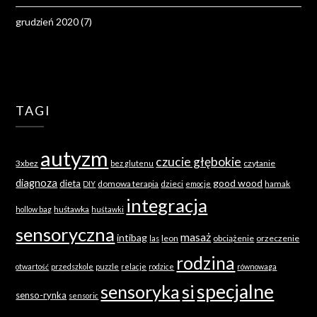
grudzień 2020
(7)
TAGI
autyzm
czucie głębokie
3xbez
czytanie
bez glutenu
diagnoza
good wood
dieta
domowa terapia
dzieci
hamak
DIY
emocje
integracja
huśtawka
hollow bag
huśtawki
sensoryczna
masaż
intibag
leon
obciążenie
orzeczenie
las
rodzina
otwartość
przedszkole
puzzle
relacje
rodzice
równowaga
specjalne
sensoryka
si
senso-rynka
sensoric