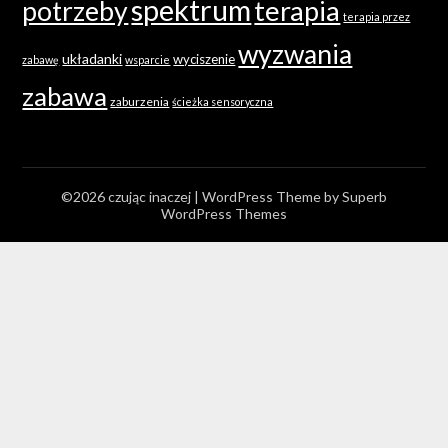
spektrum
terapia
potrzeby
terapia przez
wyzwania
układanki
wyciszenie
zabawę
wsparcie
zabawa
zaburzenia
ścieżka sensoryczna
©2026 czując inaczej
| WordPress Theme by
Superb
WordPress Themes