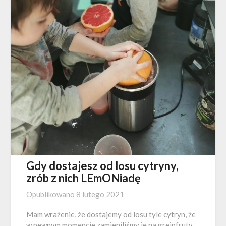
Gdy dostajesz od losu cytryny,
zrób z nich LEmONiadę
Opublikowano
8 lutego 2021
Mam wrażenie, że dostajemy od losu tyle cytryn, że
w pewnym momencie zamieniliśmy je na grejpfruty,