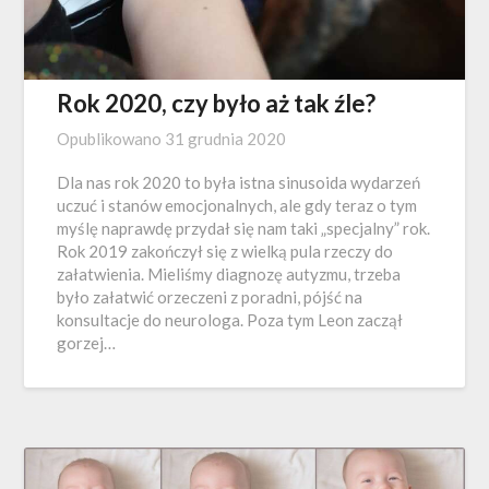
Rok 2020, czy było aż tak źle?
Opublikowano
31 grudnia 2020
Dla nas rok 2020 to była istna sinusoida wydarzeń
uczuć i stanów emocjonalnych, ale gdy teraz o tym
myślę naprawdę przydał się nam taki „specjalny” rok.
Rok 2019 zakończył się z wielką pula rzeczy do
załatwienia. Mieliśmy diagnozę autyzmu, trzeba
było załatwić orzeczeni z poradni, pójść na
konsultacje do neurologa. Poza tym Leon zaczął
gorzej…