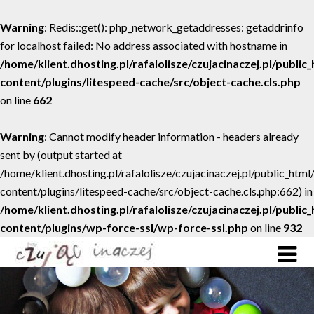
Warning
: Redis::get(): php_network_getaddresses: getaddrinfo
for localhost failed: No address associated with hostname in
/home/klient.dhosting.pl/rafalolisze/czujacinaczej.pl/public
content/plugins/litespeed-cache/src/object-cache.cls.php
on line
662
Warning
: Cannot modify header information - headers already
sent by (output started at
/home/klient.dhosting.pl/rafalolisze/czujacinaczej.pl/public_htm
content/plugins/litespeed-cache/src/object-cache.cls.php:662) in
/home/klient.dhosting.pl/rafalolisze/czujacinaczej.pl/public
content/plugins/wp-force-ssl/wp-force-ssl.php
on line
932