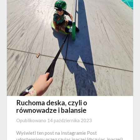
Ruchoma deska, czyli o
równowadze i balansie
Opublikowano
14 października 2023
Wyświetl ten post na Instagramie Post
udostępniony przez czując inaczej (@czujac_inaczej)