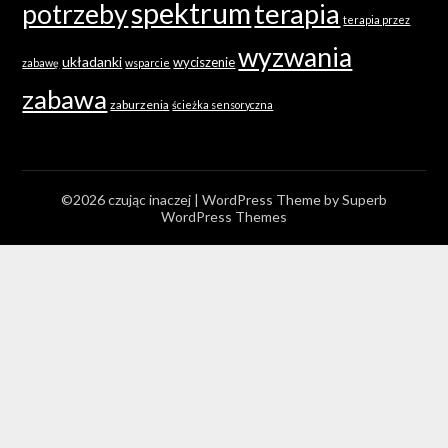
spektrum
terapia
potrzeby
terapia przez
wyzwania
układanki
wyciszenie
zabawę
wsparcie
zabawa
zaburzenia
ścieżka sensoryczna
©2026 czując inaczej
| WordPress Theme by
Superb
WordPress Themes