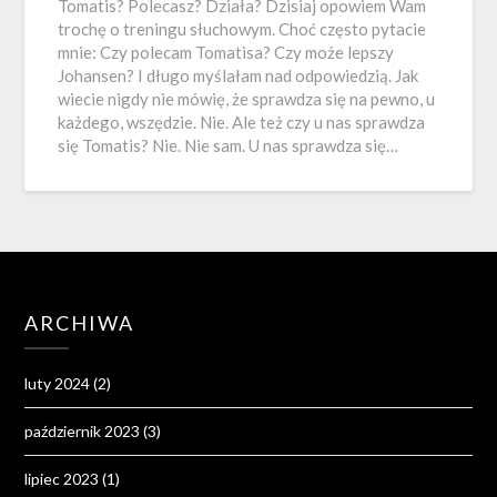
Tomatis? Polecasz? Działa? Dzisiaj opowiem Wam
trochę o treningu słuchowym. Choć często pytacie
mnie: Czy polecam Tomatisa? Czy może lepszy
Johansen? I długo myślałam nad odpowiedzią. Jak
wiecie nigdy nie mówię, że sprawdza się na pewno, u
każdego, wszędzie. Nie. Ale też czy u nas sprawdza
się Tomatis? Nie. Nie sam. U nas sprawdza się…
ARCHIWA
luty 2024
(2)
październik 2023
(3)
lipiec 2023
(1)