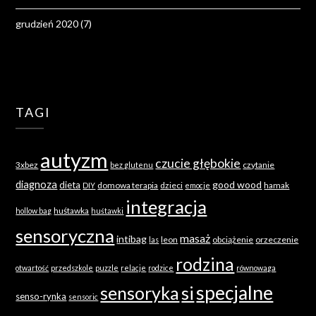
grudzień 2020
(7)
TAGI
autyzm
czucie głębokie
3xbez
czytanie
bez glutenu
diagnoza
good wood
dieta
domowa terapia
dzieci
hamak
DIY
emocje
integracja
huśtawka
hollow bag
huśtawki
sensoryczna
masaż
intibag
leon
obciążenie
orzeczenie
las
rodzina
otwartość
przedszkole
puzzle
relacje
rodzice
równowaga
specjalne
sensoryka
si
senso-rynka
sensoric