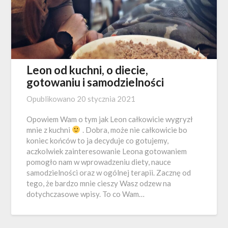
Leon od kuchni, o diecie,
gotowaniu i samodzielności
Opublikowano
20 stycznia 2021
Opowiem Wam o tym jak Leon całkowicie wygryzł
mnie z kuchni
. Dobra, może nie całkowicie bo
koniec końców to ja decyduje co gotujemy,
aczkolwiek zainteresowanie Leona gotowaniem
pomogło nam w wprowadzeniu diety, nauce
samodzielności oraz w ogólnej terapii. Zacznę od
tego, że bardzo mnie cieszy Wasz odzew na
dotychczasowe wpisy. To co Wam…