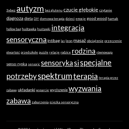
autyzm
czucie głębokie
3xbez
czytanie
bez glutenu
diagnoza
good wood
dieta
domowa terapia
dzieci
hamak
DIY
emocje
integracja
huśtawka
hollow bag
huśtawki
sensoryczna
masaż
intibag
leon
obciążenie
orzeczenie
las
rodzina
otwartość
przedszkole
puzzle
relacje
rodzice
równowaga
specjalne
sensoryka
si
senso-rynka
sensoric
spektrum
terapia
potrzeby
terapia przez
wyzwania
układanki
wyciszenie
zabawę
wsparcie
zabawa
zaburzenia
ścieżka sensoryczna