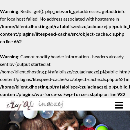
Warning
: Redis::get(): php_network_getaddresses: getaddrinfo
for localhost failed: No address associated with hostname in
/home/klient.dhosting.pl/rafalolisze/czujacinaczej.pl/public
content/plugins/litespeed-cache/src/object-cache.cls.php
on line
662
Warning
: Cannot modify header information - headers already
sent by (output started at
/home/klient.dhosting.pl/rafalolisze/czujacinaczej.pl/public_htm
content/plugins/litespeed-cache/src/object-cache.cls.php:662) in
/home/klient.dhosting.pl/rafalolisze/czujacinaczej.pl/public
content/plugins/wp-force-ssl/wp-force-ssl.php
on line
932