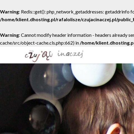
Warning
: Redis::get(): php_network_getaddresses: getaddrinfo fo
/home/klient.dhosting.pl/rafalolisze/czujacinaczej.pl/publi
Warning
: Cannot modify header information - headers already sen
cache/src/object-cache.cls.php:662) in
/home/klient.dhosting.p