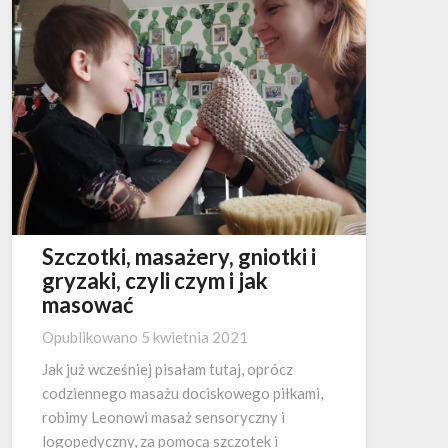
Szczotki, masażery, gniotki i
gryzaki, czyli czym i jak
masować
Opublikowano
5 kwietnia 2021
Jak już wcześniej pisałam tutaj, oprócz
codziennego masażu dociskowego piłkami,
robimy Leonowi masaż sensoryczny i
logopedyczny, za pomocą szczotek i