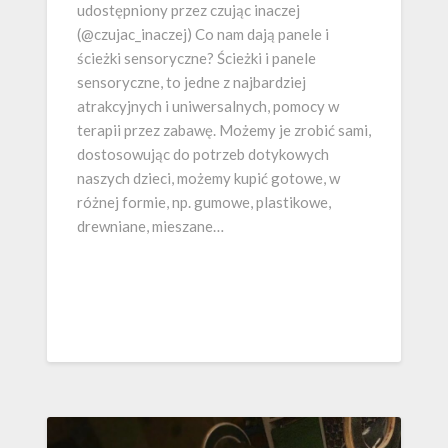
udostępniony przez czując inaczej
(@czujac_inaczej) Co nam dają panele i
ścieżki sensoryczne? Ścieżki i panele
sensoryczne, to jedne z najbardziej
atrakcyjnych i uniwersalnych, pomocy w
terapii przez zabawę. Możemy je zrobić sami,
dostosowując do potrzeb dotykowych
naszych dzieci, możemy kupić gotowe, w
różnej formie, np. gumowe, plastikowe,
drewniane, mieszane…