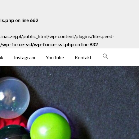
cls.php
on line
662
acinaczej.pl/public_html/wp-content/plugins/litespeed-
ns/wp-force-ssl/wp-force-ssl.php
on line
932
ok
Instagram
YouTube
Kontakt