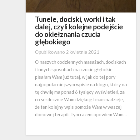
Tunele, dociski, worki i tak
dalej, czyli kolejne podejście
do okiełznania czucia
głębokiego
Opublikowano
2 kwietnia 2021
O naszych codziennych masażach, dociskach
i innych sposobach na czucie głębokie
pisałam Wam już tutaj, w jak do tej pory
najpopularniejszym wpisie na blogu, który na
tę chwilę ma ponad 6 tysięcy wyświetleń, za
co serdecznie Wam dziękuję i mam nadzieje,
że ten kolejny wpis pomoże Wam w waszej
domowej terapii. Tym razem opowiem Wam…