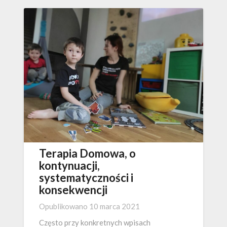
Terapia Domowa, o
kontynuacji,
systematyczności i
konsekwencji
Opublikowano
10 marca 2021
Często przy konkretnych wpisach