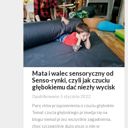
Mata i walec sensoryczny od
Senso-rynki, czyli jak czuciu
głębokiemu dać niezły wycisk
Opublikowano
5 stycznia 2022
Parę słów przypomnienia o czuciu głębokim
Temat czucia głębokiego przewija się na
blogu niemal przez wszystkie zagadnienia,
choć szczególnie dużo piszę o nim w