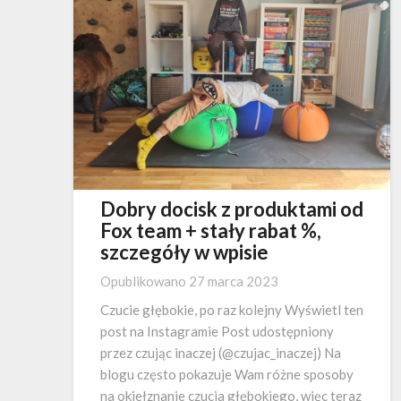
Dobry docisk z produktami od
Fox team + stały rabat %,
szczegóły w wpisie
Opublikowano
27 marca 2023
Czucie głębokie, po raz kolejny Wyświetl ten
post na Instagramie Post udostępniony
przez czując inaczej (@czujac_inaczej) Na
blogu często pokazuje Wam różne sposoby
na okiełznanie czucia głębokiego, więc teraz