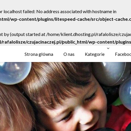
r localhost failed: No address associated with hostname in
c_html/wp-content/plugins/litespeed-cache/src/object-cache.
t by (output started at /home/klient.dhosting.pl/rafalolisze/czuj
l/rafalolisze/czujacinaczej.pl/public_html/wp-content/plugi
Strona główna
O nas
Kategorie
Facebo