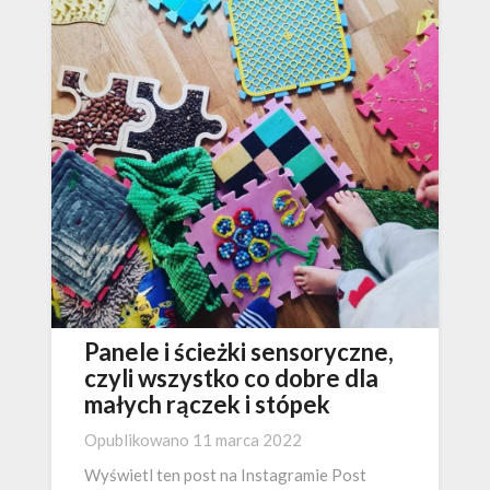
Panele i ścieżki sensoryczne,
czyli wszystko co dobre dla
małych rączek i stópek
Opublikowano
11 marca 2022
Wyświetl ten post na Instagramie Post