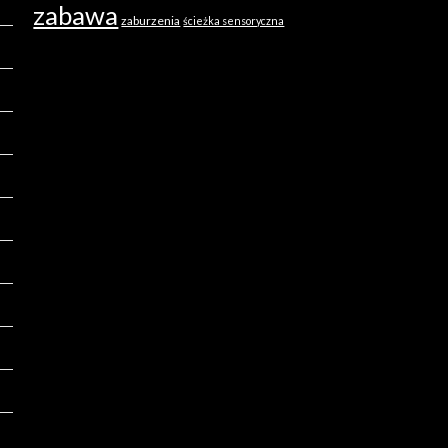
zabawa
zaburzenia
ścieżka sensoryczna