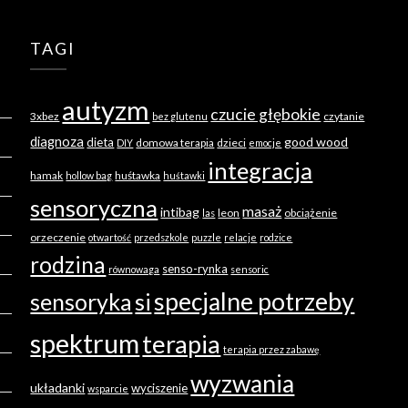
TAGI
autyzm
czucie głębokie
3xbez
czytanie
bez glutenu
diagnoza
good wood
dieta
domowa terapia
dzieci
DIY
emocje
integracja
hamak
huśtawka
hollow bag
huśtawki
sensoryczna
masaż
intibag
leon
obciążenie
las
orzeczenie
otwartość
przedszkole
puzzle
relacje
rodzice
rodzina
senso-rynka
równowaga
sensoric
specjalne potrzeby
sensoryka
si
spektrum
terapia
terapia przez zabawę
wyzwania
układanki
wyciszenie
wsparcie