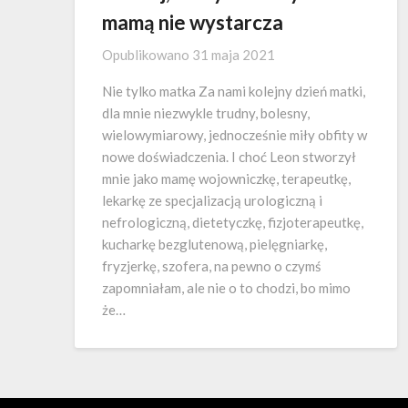
mamą nie wystarcza
Opublikowano
31 maja 2021
Nie tylko matka Za nami kolejny dzień matki,
dla mnie niezwykle trudny, bolesny,
wielowymiarowy, jednocześnie miły obfity w
nowe doświadczenia. I choć Leon stworzył
mnie jako mamę wojowniczkę, terapeutkę,
lekarkę ze specjalizacją urologiczną i
nefrologiczną, dietetyczkę, fizjoterapeutkę,
kucharkę bezglutenową, pielęgniarkę,
fryzjerkę, szofera, na pewno o czymś
zapomniałam, ale nie o to chodzi, bo mimo
że…