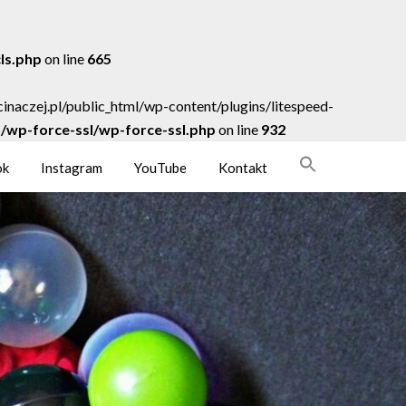
cls.php
on line
665
acinaczej.pl/public_html/wp-content/plugins/litespeed-
ns/wp-force-ssl/wp-force-ssl.php
on line
932
ok
Instagram
YouTube
Kontakt