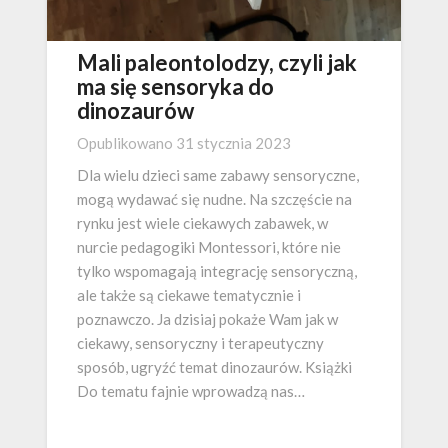
Mali paleontolodzy, czyli jak
ma się sensoryka do
dinozaurów
Opublikowano
31 stycznia 2023
Dla wielu dzieci same zabawy sensoryczne,
mogą wydawać się nudne. Na szczęście na
rynku jest wiele ciekawych zabawek, w
nurcie pedagogiki Montessori, które nie
tylko wspomagają integrację sensoryczną,
ale także są ciekawe tematycznie i
poznawczo. Ja dzisiaj pokaże Wam jak w
ciekawy, sensoryczny i terapeutyczny
sposób, ugryźć temat dinozaurów. Książki
Do tematu fajnie wprowadzą nas…