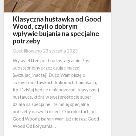
Klasyczna huśtawka od Good
Wood, czyli o dobrym
wpływie bujania na specjalne
potrzeby
Opublikowano
23 stycznia 2023
Wyświetl ten post na Instagramie Post
udostępniony przez czując inaczej
(@czujac_inaczej) Dużo Wam piszę o
różnych huśtawkach, kokonach, hamakach,
itp. Dzisiaj będzie o niepozornej, klasycznej
huśtawce, która w swej prostocie super
działa na specjalne i te mniej specjalne
potrzeby naszych dzieci. O produktach od
Good Wood pisałam Wam już nie raz: Good
Wood Od kołysania…