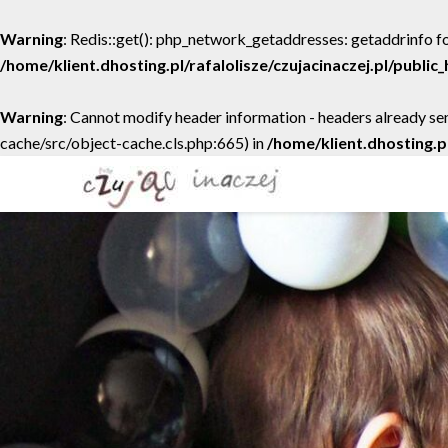
Warning
: Redis::get(): php_network_getaddresses: getaddrinfo fo
/home/klient.dhosting.pl/rafalolisze/czujacinaczej.pl/publi
Warning
: Cannot modify header information - headers already sen
cache/src/object-cache.cls.php:665) in
/home/klient.dhosting.p