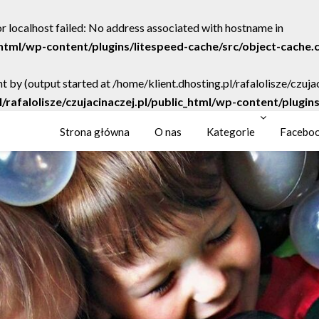
r localhost failed: No address associated with hostname in
c_html/wp-content/plugins/litespeed-cache/src/object-cache.
t by (output started at /home/klient.dhosting.pl/rafalolisze/czuj
l/rafalolisze/czujacinaczej.pl/public_html/wp-content/plugi
Strona główna
O nas
Kategorie
Facebo