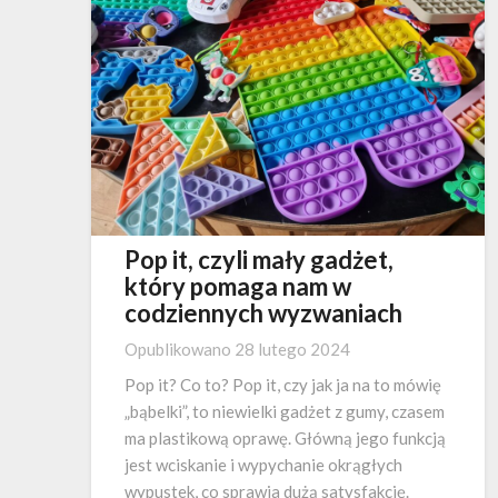
Pop it, czyli mały gadżet,
który pomaga nam w
codziennych wyzwaniach
Opublikowano
28 lutego 2024
Pop it? Co to? Pop it, czy jak ja na to mówię
„bąbelki”, to niewielki gadżet z gumy, czasem
ma plastikową oprawę. Główną jego funkcją
jest wciskanie i wypychanie okrągłych
wypustek, co sprawia dużą satysfakcję.