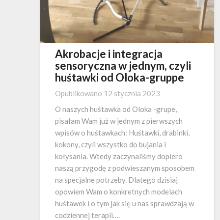
Akrobacje i integracja
sensoryczna w jednym, czyli
huśtawki od Oloka-gruppe
Opublikowano
12 stycznia 2023
O naszych huśtawka od Oloka -grupe,
pisałam Wam już w jednym z pierwszych
wpisów o huśtawkach: Huśtawki, drabinki,
kokony, czyli wszystko do bujania i
kołysania. Wtedy zaczynaliśmy dopiero
naszą przygodę z podwieszanym sposobem
na specjalne potrzeby. Dlatego dzisiaj
opowiem Wam o konkretnych modelach
huśtawek i o tym jak się u nas sprawdzają w
codziennej terapii….