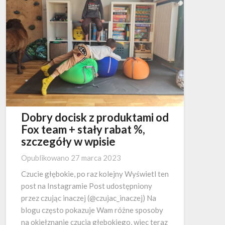
Dobry docisk z produktami od
Fox team + stały rabat %,
szczegóły w wpisie
Opublikowano
27 marca 2023
Czucie głębokie, po raz kolejny Wyświetl ten
post na Instagramie Post udostępniony
przez czując inaczej (@czujac_inaczej) Na
blogu często pokazuje Wam różne sposoby
na okiełznanie czucia głębokiego, więc teraz