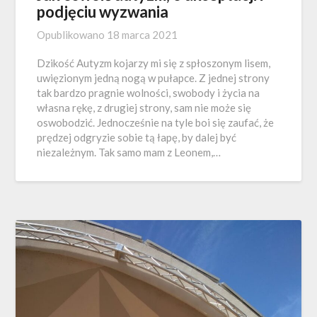
podjęciu wyzwania
Opublikowano
18 marca 2021
Dzikość Autyzm kojarzy mi się z spłoszonym lisem,
uwięzionym jedną nogą w pułapce. Z jednej strony
tak bardzo pragnie wolności, swobody i życia na
własna rękę, z drugiej strony, sam nie może się
oswobodzić. Jednocześnie na tyle boi się zaufać, że
prędzej odgryzie sobie tą łapę, by dalej być
niezależnym. Tak samo mam z Leonem,…