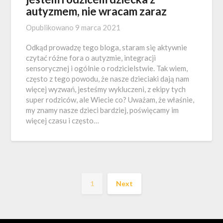
autyzmem, nie wracam zaraz
Opublikowano
9 marca 2021
Odkąd prowadzę tego bloga, staram się aktywnie
czytać różne fora o autyzmie, integracji
sensorycznej i ogólnie o rodzicielstwie. Tak wiem,
często z tego powodu, że nasze dzieciaki dają nam
więcej wyzwań, jesteśmy wykluczeni, z ekipy tych
super rodziców, ale Wiecie co? Uważam, że właśnie,
my znamy nasze dzieci bardziej, poświęcamy im
więcej czasu i często…
1
Next