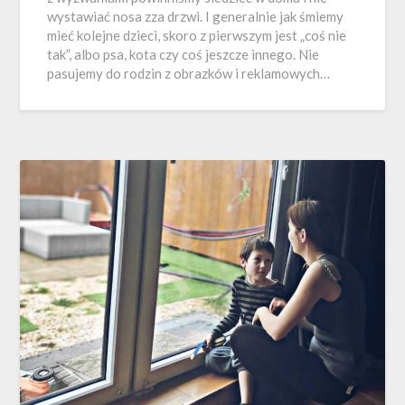
wystawiać nosa zza drzwi. I generalnie jak śmiemy
mieć kolejne dzieci, skoro z pierwszym jest „coś nie
tak”, albo psa, kota czy coś jeszcze innego. Nie
pasujemy do rodzin z obrazków i reklamowych…