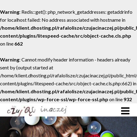
Warning
: Redis::get(): php_network_getaddresses: getaddrinfo
for localhost failed: No address associated with hostname in
/home/klient.dhosting.pl/rafalolisze/czujacinaczej.pl/public
content/plugins/litespeed-cache/src/object-cache.cls.php
on line
662
Warning
: Cannot modify header information - headers already
sent by (output started at
/home/klient.dhosting.pl/rafalolisze/czujacinaczej.pl/public_htm
content/plugins/litespeed-cache/src/object-cache.cls.php:662) in
/home/klient.dhosting.pl/rafalolisze/czujacinaczej.pl/public
content/plugins/wp-force-ssl/wp-force-ssl.php
on line
932