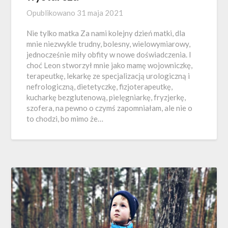
Opublikowano
31 maja 2021
Nie tylko matka Za nami kolejny dzień matki, dla
mnie niezwykle trudny, bolesny, wielowymiarowy,
jednocześnie miły obfity w nowe doświadczenia. I
choć Leon stworzył mnie jako mamę wojowniczkę,
terapeutkę, lekarkę ze specjalizacją urologiczną i
nefrologiczną, dietetyczkę, fizjoterapeutkę,
kucharkę bezglutenową, pielęgniarkę, fryzjerkę,
szofera, na pewno o czymś zapomniałam, ale nie o
to chodzi, bo mimo że…