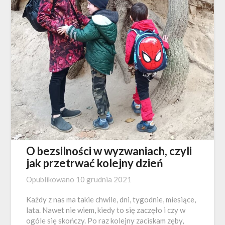
O bezsilności w wyzwaniach, czyli
jak przetrwać kolejny dzień
Opublikowano
10 grudnia 2021
Każdy z nas ma takie chwile, dni, tygodnie, miesiące,
lata. Nawet nie wiem, kiedy to się zaczęło i czy w
ogóle się skończy. Po raz kolejny zaciskam zęby,