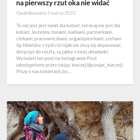
na pierwszy rzut oka nie widać
Opublikowano
3 marca 2022
To nie jest jest świat dla kobiet, ten kraj nie jest dla
kobiet. Jesteśmy żonami, matkami, partnerkami,
córkami, pracowniczkami, organizatorkami, szefami
itp Niektóre z tych ról nijak nie chcą się dopasować,
dołączyć do reszty, są jakby z innej układanki.
Wyświetl ten post na Instagramie Post
udostępniony przez czując inaczej (@czujac_inaczej)
Piszę o nas kobietach, bo…