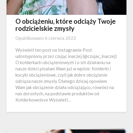
O obciążeniu, które odciąży Twoje
rodzicielskie zmysły
Opublikowano
6 czerwca 2022
Wyświetl ten post na Instagramie Post
udostępniony przez czując inaczej (@czujac_inaczej)
O kołderkach obciążeniowych i o ich działaniu na
nasze dzieci pisałam Wam już w wpisie: Kołderki i
kocyki obciążeniowe, czyli jak dobre obciążenie
odciąża nasze zmysły Dlatego dzisiaj opowiem
Wam jak obciążenie działa odciążająco, również na
nas dorosłych, na podstawie produktów od
Kołderkowelove Wyświetl…