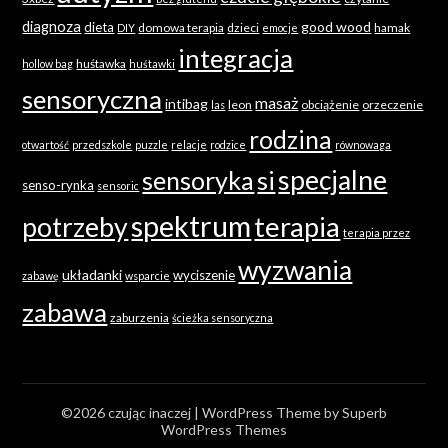
diagnoza
good wood
dieta
domowa terapia
dzieci
hamak
DIY
emocje
integracja
huśtawka
hollow bag
huśtawki
sensoryczna
masaż
intibag
leon
obciążenie
orzeczenie
las
rodzina
otwartość
przedszkole
puzzle
relacje
rodzice
równowaga
specjalne
sensoryka
si
senso-rynka
sensoric
spektrum
terapia
potrzeby
terapia przez
wyzwania
układanki
wyciszenie
zabawę
wsparcie
zabawa
zaburzenia
ścieżka sensoryczna
©2026 czując inaczej
| WordPress Theme by
Superb
WordPress Themes