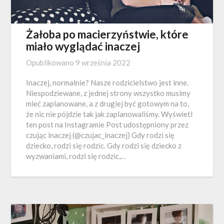
Żałoba po macierzyństwie, które
miało wyglądać inaczej
Opublikowano
9 września 2022
Inaczej, normalnie? Nasze rodzicielstwo jest inne.
Niespodziewane, z jednej strony wszystko musimy
mieć zaplanowane, a z drugiej być gotowym na to,
że nic nie pójdzie tak jak zaplanowaliśmy. Wyświetl
ten post na Instagramie Post udostępniony przez
czując inaczej (@czujac_inaczej) Gdy rodzi się
dziecko, rodzi się rodzic. Gdy rodzi się dziecko z
wyzwaniami, rodzi się rodzic,…