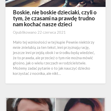
Boskie, nie boskie dzieciaki, czyli o
tym, że czasami na prawdę trudno
nam kochać nasze dzieci
Opublikowano
22 czerwca 2021
Mało tej wzniosłości w tej kupie Pewnie niektórzy
mnie znielubią za ten tekst, inni przyznają rację,
jeszcze inni przejdą obok i w środku będą wiedzieć,
że to prawda, ale przecież o tym nie można mówić
głośno, jak o wielu rzeczach w rodzicielstwie.
Możemy zadać pytanie o to jak nauczyć dziecko
korzystać z nocnika, ale nikt…