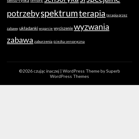
senso-rynka
sensoric
spektrum
terapia
potrzeby
terapia przez
wyzwania
układanki
wyciszenie
zabawę
wsparcie
zabawa
zaburzenia
ścieżka sensoryczna
©2026 czując inaczej
| WordPress Theme by
Superb
WordPress Themes