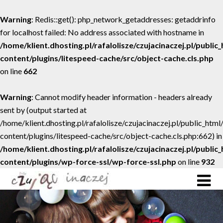
Warning
: Redis::get(): php_network_getaddresses: getaddrinfo
for localhost failed: No address associated with hostname in
/home/klient.dhosting.pl/rafalolisze/czujacinaczej.pl/public
content/plugins/litespeed-cache/src/object-cache.cls.php
on line
662
Warning
: Cannot modify header information - headers already
sent by (output started at
/home/klient.dhosting.pl/rafalolisze/czujacinaczej.pl/public_htm
content/plugins/litespeed-cache/src/object-cache.cls.php:662) in
/home/klient.dhosting.pl/rafalolisze/czujacinaczej.pl/public
content/plugins/wp-force-ssl/wp-force-ssl.php
on line
932