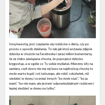
Inną kwestią, jest czepianie się rodziców o diety, czy po
prostu o sposób działania. To tak jak ktoś wstawia zdjęcie
dziecka w chuście na Facebooka i zaraz milion komentarzy,
że za słabo zawiązana chusta, że popsujesz dziecku
kręgosłup, a w ogóle co Ty sobie myślałaś. Mierzmy siły na
zamiary, czyli skoro nie ma się kasy na najdroższą chustę to
może warto kupić coś tańszego, ale robić cokolwiek, niż
siedzieć w domu i oceniać innych “bo mnie stać”, “bo ja
mam”, “bo nie mam, ale jestem ‘odpowiedzialnym’ rodzicem i
lepiej siedzieć w domu na tyłku”.