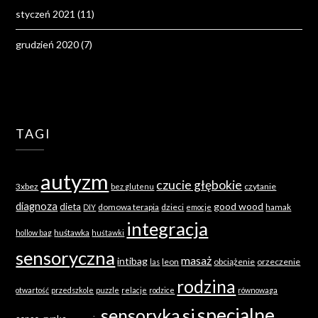
styczeń 2021
(11)
grudzień 2020
(7)
TAGI
autyzm
czucie głębokie
3xbez
czytanie
bez glutenu
diagnoza
good wood
dieta
domowa terapia
dzieci
hamak
DIY
emocje
integracja
huśtawka
hollow bag
huśtawki
sensoryczna
masaż
intibag
leon
obciążenie
orzeczenie
las
rodzina
otwartość
przedszkole
puzzle
relacje
rodzice
równowaga
specjalne
sensoryka
si