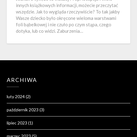
innych książkowych informacji, możecie przeczytać
wszędzie. Jak to wygląda rzeczywiście? To tak jakby
Wasze dziecko było okręcone wieloma warstwami
foli bąbelkowej i nie czuło po czym stąpa, czego
dotyka, lub co widzi. Zaburzenia…
ARCHIWA
luty 2024
(2)
październik 2023
(3)
lipiec 2023
(1)
marzec 2023
(5)