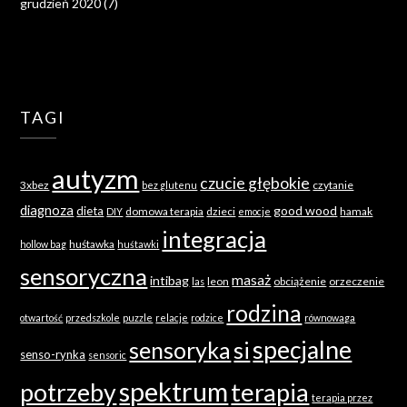
grudzień 2020
(7)
TAGI
autyzm
czucie głębokie
3xbez
czytanie
bez glutenu
diagnoza
good wood
dieta
domowa terapia
dzieci
hamak
DIY
emocje
integracja
huśtawka
hollow bag
huśtawki
sensoryczna
masaż
intibag
leon
obciążenie
orzeczenie
las
rodzina
otwartość
przedszkole
puzzle
relacje
rodzice
równowaga
specjalne
sensoryka
si
senso-rynka
sensoric
spektrum
terapia
potrzeby
terapia przez