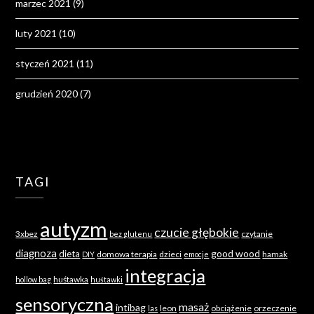
marzec 2021
(9)
luty 2021
(10)
styczeń 2021
(11)
grudzień 2020
(7)
TAGI
autyzm
czucie głębokie
3xbez
czytanie
bez glutenu
diagnoza
good wood
dieta
domowa terapia
dzieci
hamak
DIY
emocje
integracja
huśtawka
hollow bag
huśtawki
sensoryczna
masaż
intibag
leon
obciążenie
orzeczenie
las