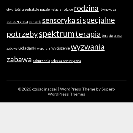
rodzina
otwartość
przedszkole
puzzle
relacje
rodzice
równowaga
specjalne
sensoryka
si
senso-rynka
sensoric
spektrum
terapia
potrzeby
terapia przez
wyzwania
układanki
wyciszenie
zabawę
wsparcie
zabawa
zaburzenia
ścieżka sensoryczna
©2026 czując inaczej
| WordPress Theme by
Superb
WordPress Themes