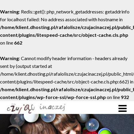
Warning
: Redis::get(): php_network_getaddresses: getaddrinfo
for localhost failed: No address associated with hostname in
/home/klient.dhosting.pl/rafalolisze/czujacinaczej.pl/public
content/plugins/litespeed-cache/src/object-cache.cls.php
on line
662
Warning
: Cannot modify header information - headers already
sent by (output started at
/home/klient.dhosting.pl/rafalolisze/czujacinaczej.pl/public_htm
content/plugins/litespeed-cache/src/object-cache.cls.php:662) in
/home/klient.dhosting.pl/rafalolisze/czujacinaczej.pl/public
content/plugins/wp-force-ssl/wp-force-ssl.php
on line
932