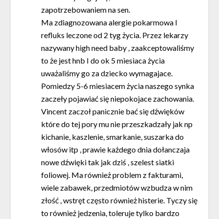
zapotrzebowaniem na sen.
Ma zdiagnozowana alergie pokarmowa I
refluks leczone od 2 tyg życia. Przez lekarzy
nazywany high need baby , zaakceptowaliśmy
to że jest hnb I do ok 5 miesiaca życia
uważaliśmy go za dziecko wymagajace.
Pomiedzy 5-6 miesiacem życia naszego synka
zaczeły pojawiać się niepokojace zachowania.
Vincent zaczoł panicznie bać się dźwięków
które do tej pory mu nie przeszkadzały jak np
kichanie, kaszlenie, smarkanie, suszarka do
włosów itp , prawie każdego dnia dołanczaja
nowe dźwięki tak jak dziś , szelest siatki
foliowej. Ma również problem z fakturami,
wiele zabawek, przedmiotów wzbudza w nim
złość , wstręt często również histerie. Tyczy się
to również jedzenia, toleruje tylko bardzo