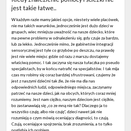
jest takie łatwe..
W każdym razie mamy jakieś opcje, niestety wiele placówek,
nie ma takich warunków, jednocześnie jest dużo dzieci w
grupach, wiec mniejsza uważność na nasze dziecko, które
ma pewne problemy w odnalezieniu się, gdy czuje za bardzo,
lub za lekko. Jednocześnie mimo, że gabinetów integracji
sensorycznej jest tyle co grzybów po deszczu, na prawdę
jest nie wiele miejsc gdzie od razu z marszu dostajemy
właściwą pomoc. I tak zaczyna się nasza tułaczka po pseudo
specjalistach, by w końcu natrafić na specjalistów. I tak mija
czas my robimy się coraz bardziej sfrustrowani, czujemy że
jest z naszymi dziećmi tak źle, że nie ma dla nas
odpowiednich ludzi, odpowiedniego miejsca, zaczynamy
patrzeć na nasze dzieci, jak na obcych, których coraz mniej
rozumiemy. Jest nam ciężko, naszym dzieciom jest ciężkie,
bo zastanawiają się „co ze mną nie tak? Dlaczego ja to
wszystko czuję, albo nie czuję”, dzieci nawet jak nie
rozumieją o czym mówią oceniający diagności, to czują.
Czują, oceniające spojrzenia, brak zrozumienia, a to tylko
pogłębia ich problem.