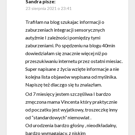
Sandra
pisze:
23 sierpnia 2021 o 23:41
Trafiłam na blog szukajac informacji o
zaburzeniach integracji sensorycznych
autyźmie I zależności pomiędzy tymi
zaburzeniami. Po spędzeniu na blogu 40min
dowiedziałam się znacznie więcej niż po
przeszukiwaniu internetu przez ostatni miesiac.
Super napisane z życia wzięte informacje a nie
kolejna lista objawów wypisana od myślnika.
Napiszę też dlaczgo się tu znalazłam.
Od 7 miesięcy jestem szczęśliwa I bardzo
zmęczona mama Vincenta który praktycznie
od poczatku jest wyjatkowy, troszeczkę inny
od “standardowych” niemowlat .
Od urodzenia bardzo głośny , nieodkładalny,
bardzo wymagajacy, z niskim