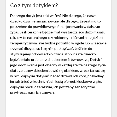
Co z tym dotykiem?
Dlaczego dotyk jest taki ważny? Nie dlatego, że nasze
dziecko dziwnie się zachowuje, ale dlatego, że jest mu to
potrzebne do prawidłowego funkcjonowania w dalszym
życiu. Jeśli teraz nie będzie miał wystarczająco dużo masażu
rąk, czy to naturalnego czy robionego różnymi narzędziami
terapeutycznymi, nie będzie potrafiło w ogóle lub właściwie
trzymać długopisu i się nim posługiwać. Jeśli nie do
stymulujemy odpowiednio czucia stóp, nasze dziecko
będzie miało problem z chodzeniem i równowagą. Dotyk i
jego odczuwanie jest obecny w każdej sferze naszego życia,
dlatego dajmy dzieciom bawić się piaskiem, wręcz tarzać się
w nim, dajmy im dotykać, badać drzewa ich korę, pozwólmy
im zaistnieć w kuchni, niech lepią pierogi, kluskowe węże,
dajmy im poczuć teraz nim, ich potrzeby sensoryczne
przytłoczą nas i ich samych.