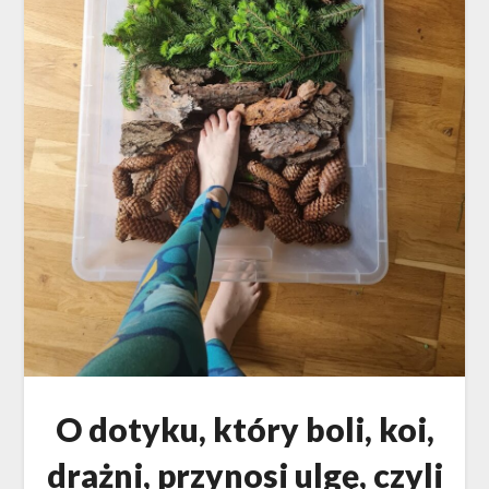
O dotyku, który boli, koi,
drażni, przynosi ulgę, czyli