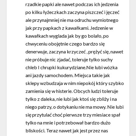
rzadkie papki ale nawet podczas ich jedzenia
po kilku łyżeczkach zaczyna piszczeć i jęczeć
ale przynajmniej nie ma odruchu wymiotnego
jak przy papkach z kawałkami. Jedzenie w
kawałkach wyglada jak by go bolało, po
chwyceniu obojętnie czego bardzo się
denerwuje, zaczyna krzyczeć , prężyć się, nawet
nie próbuje nic zjadać, toleruje tylko suchy
chleb I chrupki kukurydziane.Nie lubi wózka
ani jazdy samochodem. Miejsca takie jak
sklepy wzbudzaja w nim niepokój który szybko
zamienia się w histerie. Obcych ludzi toleruje
tylko z daleka, nie lubi jak ktoś się zbliży i na
niego patrzy, o dotykaniu nie ma mowy. Nie lubi
się przytulać choć pierwsze trzy miesiace spał
tylko na mnie i potrzebował bardzo dużo
bliskości. Teraz nawet jak jest przez nas