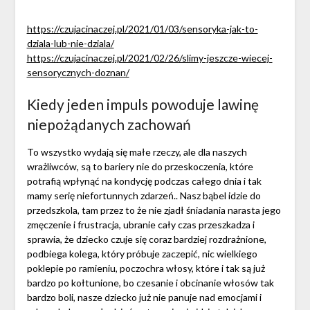
https://czujacinaczej.pl/2021/01/03/sensoryka-jak-to-
dziala-lub-nie-dziala/
https://czujacinaczej.pl/2021/02/26/slimy-jeszcze-wiecej-
sensorycznych-doznan/
Kiedy jeden impuls powoduje lawinę
niepożądanych zachowań
To wszystko wydają się małe rzeczy, ale dla naszych
wrażliwców, są to bariery nie do przeskoczenia, które
potrafią wpłynąć na kondycję podczas całego dnia i tak
mamy serię niefortunnych zdarzeń.. Nasz bąbel idzie do
przedszkola, tam przez to że nie zjadł śniadania narasta jego
zmęczenie i frustracja, ubranie cały czas przeszkadza i
sprawia, że dziecko czuje się coraz bardziej rozdrażnione,
podbiega kolega, który próbuje zaczepić, nic wielkiego
poklepie po ramieniu, poczochra włosy, które i tak są już
bardzo po kołtunione, bo czesanie i obcinanie włosów tak
bardzo boli, nasze dziecko już nie panuje nad emocjami i