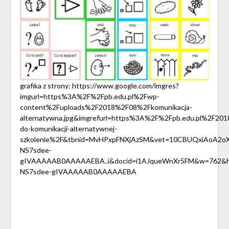
grafika z strony: https://www.google.com/imgres?
imgurl=https%3A%2F%2Fpb.edu.pl%2Fwp-
content%2Fuploads%2F2018%2F08%2Fkomunikacja-
alternatywna.jpg&imgrefurl=https%3A%2F%2Fpb.edu.pl%2F2
do-komunikacji-alternatywnej-
szkolenie%2F&tbnid=MvHPxpFNXjAzSM&vet=10CBUQxiAoA2o
NS7sdee-
gIVAAAAAB0AAAAAEBA..i&docid=i1AJqueWnXr5FM&w=762&h
NS7sdee-gIVAAAAAB0AAAAAEBA