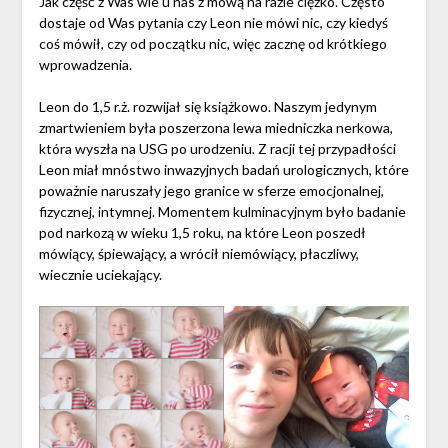
Jak część z Was wie u nas z mową na razie ciężko. Często
dostaje od Was pytania czy Leon nie mówi nic, czy kiedyś
coś mówił, czy od początku nic, więc zacznę od krótkiego
wprowadzenia.
Leon do 1,5 r.ż. rozwijał się książkowo. Naszym jedynym
zmartwieniem była poszerzona lewa miedniczka nerkowa,
która wyszła na USG po urodzeniu. Z racji tej przypadłości
Leon miał mnóstwo inwazyjnych badań urologicznych, które
poważnie naruszały jego granice w sferze emocjonalnej,
fizycznej, intymnej. Momentem kulminacyjnym było badanie
pod narkozą w wieku 1,5 roku, na które Leon poszedł
mówiący, śpiewający, a wrócił niemówiący, płaczliwy,
wiecznie uciekający.