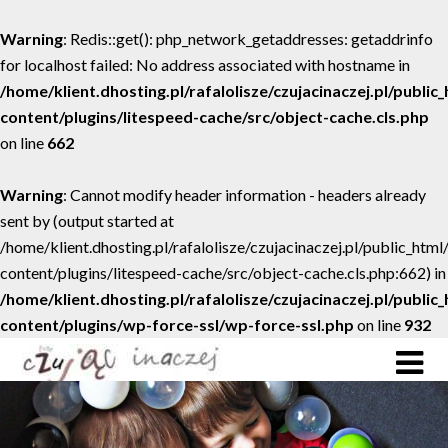
Warning
: Redis::get(): php_network_getaddresses: getaddrinfo
for localhost failed: No address associated with hostname in
/home/klient.dhosting.pl/rafalolisze/czujacinaczej.pl/public
content/plugins/litespeed-cache/src/object-cache.cls.php
on line
662
Warning
: Cannot modify header information - headers already
sent by (output started at
/home/klient.dhosting.pl/rafalolisze/czujacinaczej.pl/public_htm
content/plugins/litespeed-cache/src/object-cache.cls.php:662) in
/home/klient.dhosting.pl/rafalolisze/czujacinaczej.pl/public
content/plugins/wp-force-ssl/wp-force-ssl.php
on line
932