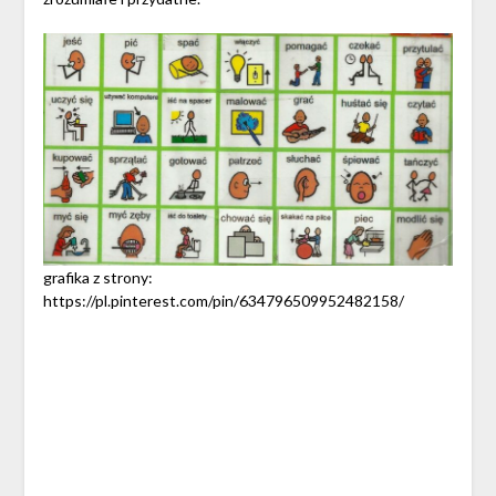
grafika z strony:
https://pl.pinterest.com/pin/634796509952482158/