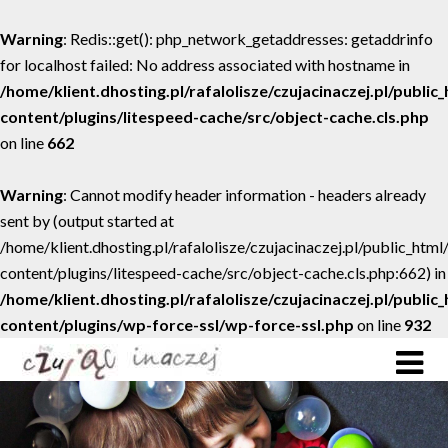
Warning
: Redis::get(): php_network_getaddresses: getaddrinfo
for localhost failed: No address associated with hostname in
/home/klient.dhosting.pl/rafalolisze/czujacinaczej.pl/public
content/plugins/litespeed-cache/src/object-cache.cls.php
on line
662
Warning
: Cannot modify header information - headers already
sent by (output started at
/home/klient.dhosting.pl/rafalolisze/czujacinaczej.pl/public_htm
content/plugins/litespeed-cache/src/object-cache.cls.php:662) in
/home/klient.dhosting.pl/rafalolisze/czujacinaczej.pl/public
content/plugins/wp-force-ssl/wp-force-ssl.php
on line
932