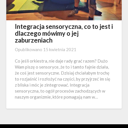
Integracja sensoryczna, co to jest i
dlaczego mówimy o jej
zaburzeniach
Opublikowano
15 kwietnia 2021
Co jeśli orkiestra, nie daje rady grać razem? Dużo
Wam piszę o sensoryce, że to i tamto fajnie działa,
że coś jest sensoryczne. Dzisiaj chciałabym trochę
to rozjaśnić i rozłożyć na części, by przyjrzeć im się
z bliska i móc je zintegrować. Integracja
sensoryczna, to ogół procesów zachodzących w
naszym organizmie, które pomagają nam w…