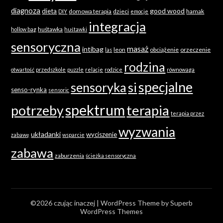
diagnoza
good wood
dieta
domowa terapia
dzieci
hamak
DIY
emocje
integracja
huśtawka
hollow bag
huśtawki
sensoryczna
masaż
intibag
leon
obciążenie
orzeczenie
las
rodzina
otwartość
przedszkole
puzzle
relacje
rodzice
równowaga
specjalne
sensoryka
si
senso-rynka
sensoric
spektrum
terapia
potrzeby
terapia przez
wyzwania
układanki
wyciszenie
zabawę
wsparcie
zabawa
zaburzenia
ścieżka sensoryczna
©2026 czując inaczej
| WordPress Theme by
Superb
WordPress Themes