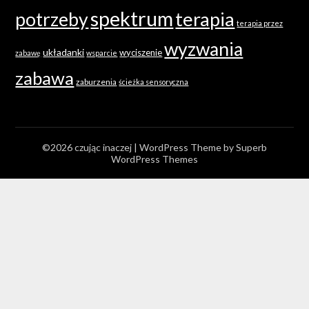
spektrum
terapia
potrzeby
terapia przez
wyzwania
układanki
wyciszenie
zabawę
wsparcie
zabawa
zaburzenia
ścieżka sensoryczna
©2026 czując inaczej
| WordPress Theme by
Superb
WordPress Themes