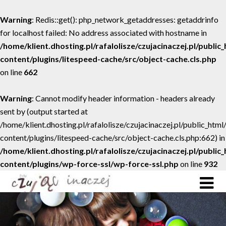
Warning
: Redis::get(): php_network_getaddresses: getaddrinfo
for localhost failed: No address associated with hostname in
/home/klient.dhosting.pl/rafalolisze/czujacinaczej.pl/public
content/plugins/litespeed-cache/src/object-cache.cls.php
on line
662
Warning
: Cannot modify header information - headers already
sent by (output started at
/home/klient.dhosting.pl/rafalolisze/czujacinaczej.pl/public_htm
content/plugins/litespeed-cache/src/object-cache.cls.php:662) in
/home/klient.dhosting.pl/rafalolisze/czujacinaczej.pl/public
content/plugins/wp-force-ssl/wp-force-ssl.php
on line
932