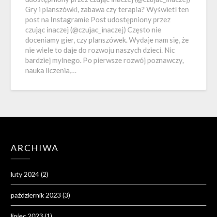
Gry i planszówki, zabawa czy terapia? Wyświetl ten
post na Instagramie Post udostępniony przez
czując inaczej (@czujac_inaczej) Często nie
doceniamy gier, czy planszówek. Wydaje nam się, że
nie wiele to daje do rozwoju naszych dzieci. Nic
bardziej mylnego. Po pierwsze rozwój poznawczy,
nauka liczenia,…
ARCHIWA
luty 2024
(2)
październik 2023
(3)
lipiec 2023
(1)