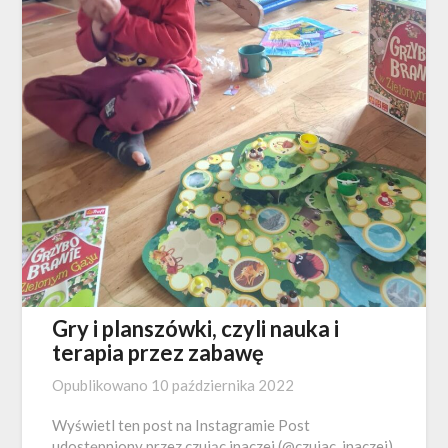
Gry i planszówki, czyli nauka i
terapia przez zabawę
Opublikowano
10 października 2022
Wyświetl ten post na Instagramie Post
udostępniony przez czując inaczej (@czujac_inaczej)