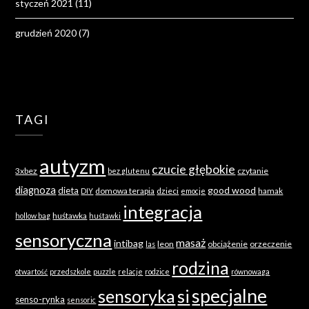
styczeń 2021
(11)
grudzień 2020
(7)
TAGI
autyzm
czucie głębokie
3xbez
czytanie
bez glutenu
diagnoza
good wood
dieta
domowa terapia
dzieci
hamak
DIY
emocje
integracja
huśtawka
hollow bag
huśtawki
sensoryczna
masaż
intibag
leon
obciążenie
orzeczenie
las
rodzina
otwartość
przedszkole
puzzle
relacje
rodzice
równowaga
specjalne
sensoryka
si
senso-rynka
sensoric