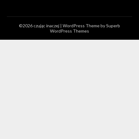
©2026 czując inaczej
| WordPress Theme by
Superb
WordPress Themes