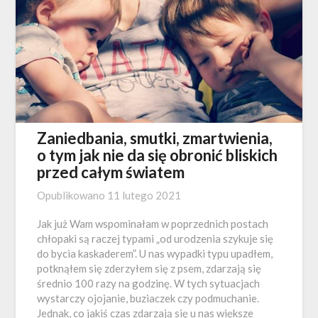
Zaniedbania, smutki, zmartwienia,
o tym jak nie da się obronić bliskich
przed całym światem
Opublikowano
11 lutego 2021
Jak już Wam wspominałam w poprzednich postach
chłopaki są raczej typami „od urodzenia szykuje się
do bycia kaskaderem”. U nas wypadki typu upadłem,
potknąłem się zderzyłem się z psem, zdarzają się
średnio 100 razy na godzinę. W tych sytuacjach
wystarczy ojojanie, buziaczek czy podmuchanie.
Jednak, co jakiś czas zdarzają się u nas większe