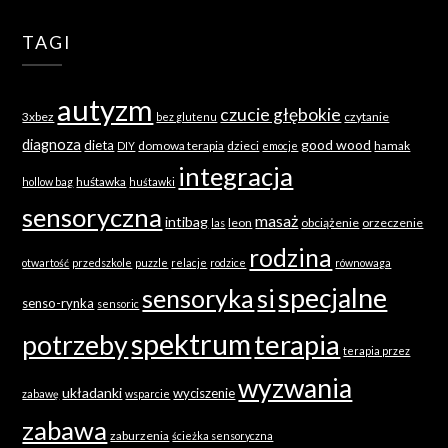
TAGI
autyzm
czucie głębokie
3xbez
czytanie
bez glutenu
diagnoza
good wood
dieta
domowa terapia
dzieci
hamak
DIY
emocje
integracja
huśtawka
hollow bag
huśtawki
sensoryczna
masaż
intibag
leon
obciążenie
orzeczenie
las
rodzina
otwartość
przedszkole
puzzle
relacje
rodzice
równowaga
specjalne
sensoryka
si
senso-rynka
sensoric
spektrum
terapia
potrzeby
terapia przez
wyzwania
układanki
wyciszenie
zabawę
wsparcie
zabawa
zaburzenia
ścieżka sensoryczna