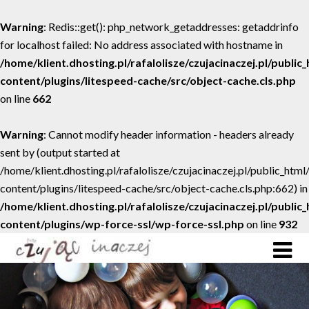
Warning
: Redis::get(): php_network_getaddresses: getaddrinfo
for localhost failed: No address associated with hostname in
/home/klient.dhosting.pl/rafalolisze/czujacinaczej.pl/public
content/plugins/litespeed-cache/src/object-cache.cls.php
on line
662
Warning
: Cannot modify header information - headers already
sent by (output started at
/home/klient.dhosting.pl/rafalolisze/czujacinaczej.pl/public_htm
content/plugins/litespeed-cache/src/object-cache.cls.php:662) in
/home/klient.dhosting.pl/rafalolisze/czujacinaczej.pl/public
content/plugins/wp-force-ssl/wp-force-ssl.php
on line
932