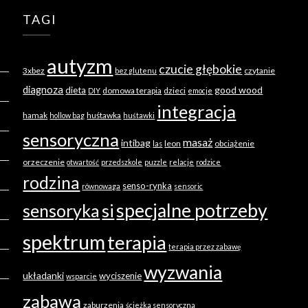
TAGI
autyzm
czucie głębokie
3xbez
czytanie
bez glutenu
diagnoza
good wood
dieta
domowa terapia
dzieci
DIY
emocje
integracja
hamak
huśtawka
hollow bag
huśtawki
sensoryczna
masaż
intibag
leon
obciążenie
las
orzeczenie
otwartość
przedszkole
puzzle
relacje
rodzice
rodzina
senso-rynka
równowaga
sensoric
specjalne potrzeby
sensoryka
si
spektrum
terapia
terapia przez zabawę
wyzwania
układanki
wyciszenie
wsparcie
zabawa
zaburzenia
ścieżka sensoryczna