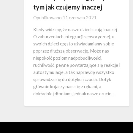
tym jak czujemy inaczej
Opublikowano
11 czerwca 2021
Kiedy widzimy, że nasze dzieci czują inaczej
O zaburzeniach integracji sensorycznej, u
swoich dzieci często uświadamiamy sobie
poprzez dłuższą obserwację. Może nas
niepokoić poziom nadpobudliwości,
ruchliwość, pewne powtarzające się reakcje i
autostymulacje, a tak naprawdę wszystko
sprowadza się do dotyku i czucia. Dotyk
głównie kojarzy nam się z rękami, a
dokładniej dłoniami, jednak nasze czucie…