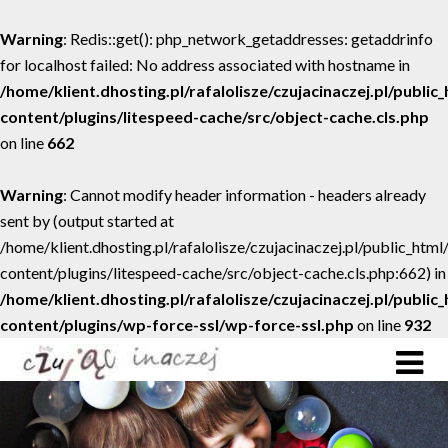
Warning
: Redis::get(): php_network_getaddresses: getaddrinfo
for localhost failed: No address associated with hostname in
/home/klient.dhosting.pl/rafalolisze/czujacinaczej.pl/public
content/plugins/litespeed-cache/src/object-cache.cls.php
on line
662
Warning
: Cannot modify header information - headers already
sent by (output started at
/home/klient.dhosting.pl/rafalolisze/czujacinaczej.pl/public_htm
content/plugins/litespeed-cache/src/object-cache.cls.php:662) in
/home/klient.dhosting.pl/rafalolisze/czujacinaczej.pl/public
content/plugins/wp-force-ssl/wp-force-ssl.php
on line
932