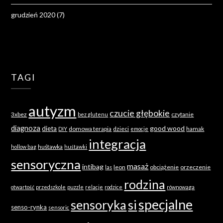
grudzień 2020
(7)
TAGI
autyzm
czucie głębokie
3xbez
czytanie
bez glutenu
diagnoza
good wood
dieta
domowa terapia
dzieci
hamak
DIY
emocje
integracja
huśtawka
hollow bag
huśtawki
sensoryczna
masaż
intibag
leon
obciążenie
orzeczenie
las
rodzina
otwartość
przedszkole
puzzle
relacje
rodzice
równowaga
specjalne
sensoryka
si
senso-rynka
sensoric