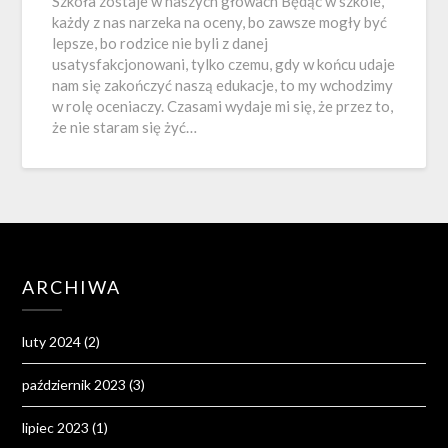
Szkoła zostaje w naszych głowach Będąc w szkole,
każdy z nas narzeka na oceny, bo zawsze mogły być
lepsze, bo rodzice nie byli z danej
usatysfakcjonowani, tylko czemu, gdy w końcu udaje
nam się zakończyć naszą edukacje, to my wchodzimy
w rolę oceniaczy. Czasami wydaje mi się, że przez to,
że nie staram się żyć…
ARCHIWA
luty 2024
(2)
październik 2023
(3)
lipiec 2023
(1)