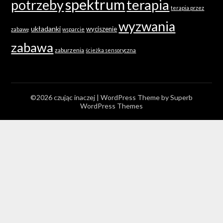
spektrum
terapia
potrzeby
terapia przez
wyzwania
układanki
wyciszenie
zabawę
wsparcie
zabawa
zaburzenia
ścieżka sensoryczna
©2026 czując inaczej
| WordPress Theme by
Superb
WordPress Themes