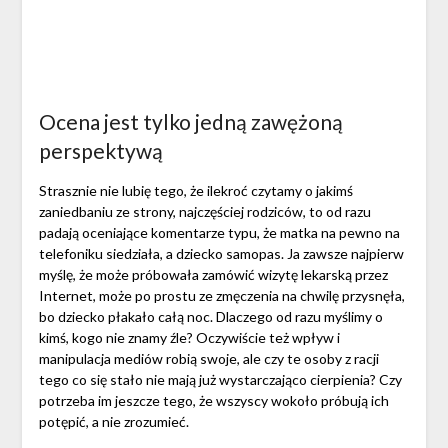
Ocena jest tylko jedną zawężoną
perspektywą
Strasznie nie lubię tego, że ilekroć czytamy o jakimś
zaniedbaniu ze strony, najczęściej rodziców, to od razu
padają oceniające komentarze typu, że matka na pewno na
telefoniku siedziała, a dziecko samopas. Ja zawsze najpierw
myślę, że może próbowała zamówić wizytę lekarską przez
Internet, może po prostu ze zmęczenia na chwilę przysnęła,
bo dziecko płakało całą noc. Dlaczego od razu myślimy o
kimś, kogo nie znamy źle? Oczywiście też wpływ i
manipulacja mediów robią swoje, ale czy te osoby z racji
tego co się stało nie mają już wystarczająco cierpienia? Czy
potrzeba im jeszcze tego, że wszyscy wokoło próbują ich
potępić, a nie zrozumieć.