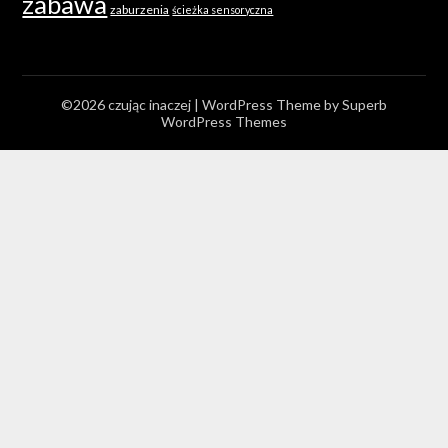
zabawa
zaburzenia
ścieżka sensoryczna
©2026 czując inaczej
| WordPress Theme by
Superb
WordPress Themes