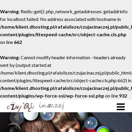
Warning
: Redis::get(): php_network_getaddresses: getaddrinfo
for localhost failed: No address associated with hostname in
/home/klient.dhosting.pl/rafalolisze/czujacinaczej.pl/public
content/plugins/litespeed-cache/src/object-cache.cls.php
on line
662
Warning
: Cannot modify header information - headers already
sent by (output started at
/home/klient.dhosting.pl/rafalolisze/czujacinaczej.pl/public_htm
content/plugins/litespeed-cache/src/object-cache.cls.php:662) in
/home/klient.dhosting.pl/rafalolisze/czujacinaczej.pl/public
content/plugins/wp-force-ssl/wp-force-ssl.php
on line
932