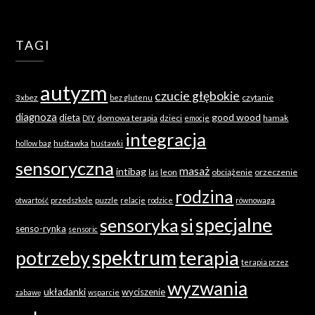
TAGI
autyzm
czucie głębokie
3xbez
czytanie
bez glutenu
diagnoza
good wood
dieta
domowa terapia
dzieci
hamak
DIY
emocje
integracja
huśtawka
hollow bag
huśtawki
sensoryczna
masaż
intibag
leon
obciążenie
orzeczenie
las
rodzina
otwartość
przedszkole
puzzle
relacje
rodzice
równowaga
specjalne
sensoryka
si
senso-rynka
sensoric
spektrum
terapia
potrzeby
terapia przez
wyzwania
układanki
wyciszenie
zabawę
wsparcie