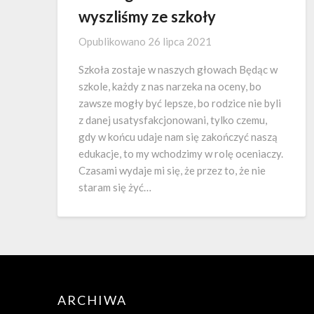
wyszliśmy ze szkoły
Opublikowano
26 lipca 2021
Szkoła zostaje w naszych głowach Będąc w
szkole, każdy z nas narzeka na oceny, bo
zawsze mogły być lepsze, bo rodzice nie byli
z danej usatysfakcjonowani, tylko czemu,
gdy w końcu udaje nam się zakończyć naszą
edukacje, to my wchodzimy w rolę oceniaczy.
Czasami wydaje mi się, że przez to, że nie
staram się żyć…
ARCHIWA