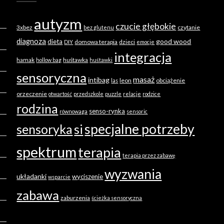
autyzm
czucie głębokie
3xbez
czytanie
bez glutenu
diagnoza
good wood
dieta
domowa terapia
dzieci
DIY
emocje
integracja
hamak
huśtawka
hollow bag
huśtawki
sensoryczna
masaż
intibag
leon
obciążenie
las
orzeczenie
otwartość
przedszkole
puzzle
relacje
rodzice
rodzina
senso-rynka
równowaga
sensoric
specjalne potrzeby
sensoryka
si
spektrum
terapia
terapia przez zabawę
wyzwania
układanki
wyciszenie
wsparcie
zabawa
zaburzenia
ścieżka sensoryczna