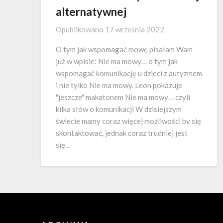
alternatywnej
Opublikowano
17 września 2022
O tym jak wspomagać mowę pisałam Wam
już w wpisie: Nie ma mowy… o tym jak
wspomagać komunikację u dzieci z autyzmem
i nie tylko Nie ma mowy. Leon pokazuje
"jeszcze" makatonem Nie ma mowy… czyli
kilka słów o komunikacji W dzisiejszym
świecie mamy coraz więcej możliwości by się
skontaktować, jednak coraz trudniej jest
się…