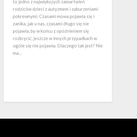
to jedno z największych zamartwień
rodziców dzieci z autyzmem i zaburzeniami
pokrewnymi. Czasami mowa pojawia się i
zanika, jak u nas, czasami długo się nie
pojawia, by w końcu z opóźnieniem się
rozkręcić, jeszcze w innych przypadkach w
ogóle się nie pojawia. Dlaczego tak jest? Nie
ma…