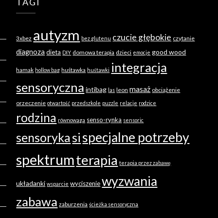
TAGI
autyzm
czucie głębokie
3xbez
czytanie
bez glutenu
diagnoza
good wood
dieta
domowa terapia
dzieci
DIY
emocje
integracja
hamak
huśtawka
hollow bag
huśtawki
sensoryczna
masaż
intibag
leon
obciążenie
las
orzeczenie
otwartość
przedszkole
puzzle
relacje
rodzice
rodzina
senso-rynka
równowaga
sensoric
specjalne potrzeby
sensoryka
si
spektrum
terapia
terapia przez zabawę
wyzwania
układanki
wyciszenie
wsparcie
zabawa
zaburzenia
ścieżka sensoryczna