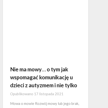
Nie ma mowy… o tym jak
wspomagać komunikację u
dzieci z autyzmem i nie tylko
Opublikowano
17 listopada 2021
Mowa o mowie Rozwój mowy lub jego brak,