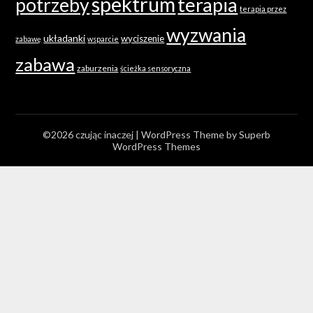
spektrum
terapia
potrzeby
terapia przez
wyzwania
układanki
wyciszenie
zabawę
wsparcie
zabawa
zaburzenia
ścieżka sensoryczna
©2026 czując inaczej
| WordPress Theme by
Superb
WordPress Themes