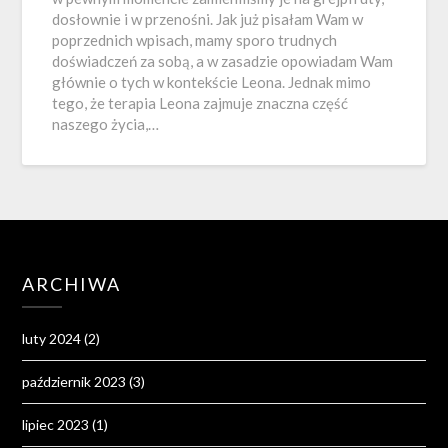
dosłownie i w przenośni. Jak już pisałam Wam w
poprzednich wpisach, mamy sporo trudnych
doświadczeń za sobą, a w zasadzie opowiadam Wam
głównie o tych w kontekście Leona. Jednak mimo
tego, że terapia Leona zajmuje znaczna część
naszego życia,…
ARCHIWA
luty 2024
(2)
październik 2023
(3)
lipiec 2023
(1)