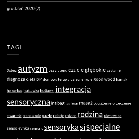
grudzień 2020
(7)
TAGI
autyzm
czucie głębokie
3xbez
czytanie
bez glutenu
diagnoza
good wood
dieta
domowa terapia
dzieci
hamak
DIY
emocje
integracja
huśtawka
hollow bag
huśtawki
sensoryczna
masaż
intibag
leon
obciążenie
orzeczenie
las
rodzina
otwartość
przedszkole
puzzle
relacje
rodzice
równowaga
specjalne
sensoryka
si
senso-rynka
sensoric