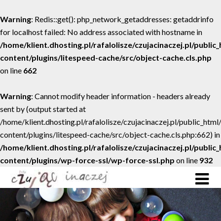
Warning
: Redis::get(): php_network_getaddresses: getaddrinfo
for localhost failed: No address associated with hostname in
/home/klient.dhosting.pl/rafalolisze/czujacinaczej.pl/public
content/plugins/litespeed-cache/src/object-cache.cls.php
on line
662
Warning
: Cannot modify header information - headers already
sent by (output started at
/home/klient.dhosting.pl/rafalolisze/czujacinaczej.pl/public_htm
content/plugins/litespeed-cache/src/object-cache.cls.php:662) in
/home/klient.dhosting.pl/rafalolisze/czujacinaczej.pl/public
content/plugins/wp-force-ssl/wp-force-ssl.php
on line
932