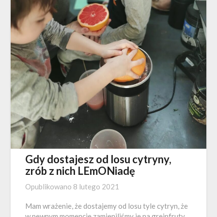
Gdy dostajesz od losu cytryny,
zrób z nich LEmONiadę
Opublikowano
8 lutego 2021
Mam wrażenie, że dostajemy od losu tyle cytryn, że
w pewnym momencie zamieniliśmy je na grejpfruty,