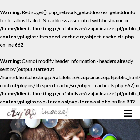
Warning
: Redis::get(): php_network_getaddresses: getaddrinfo
for localhost failed: No address associated with hostname in
/home/klient.dhosting.pl/rafalolisze/czujacinaczej.pl/public
content/plugins/litespeed-cache/src/object-cache.cls.php
on line
662
Warning
: Cannot modify header information - headers already
sent by (output started at
/home/klient.dhosting.pl/rafalolisze/czujacinaczej.pl/public_htm
content/plugins/litespeed-cache/src/object-cache.cls.php:662) in
/home/klient.dhosting.pl/rafalolisze/czujacinaczej.pl/public
content/plugins/wp-force-ssl/wp-force-ssl.php
on line
932