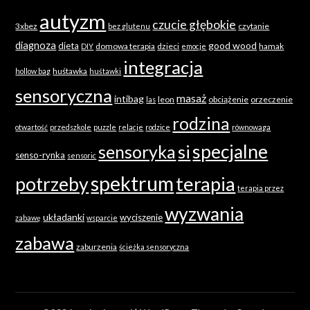
autyzm
czucie głębokie
3xbez
czytanie
bez glutenu
diagnoza
good wood
dieta
domowa terapia
dzieci
hamak
DIY
emocje
integracja
huśtawka
hollow bag
huśtawki
sensoryczna
masaż
intibag
leon
obciążenie
orzeczenie
las
rodzina
otwartość
przedszkole
puzzle
relacje
rodzice
równowaga
specjalne
sensoryka
si
senso-rynka
sensoric
spektrum
terapia
potrzeby
terapia przez
wyzwania
układanki
wyciszenie
zabawę
wsparcie
zabawa
zaburzenia
ścieżka sensoryczna