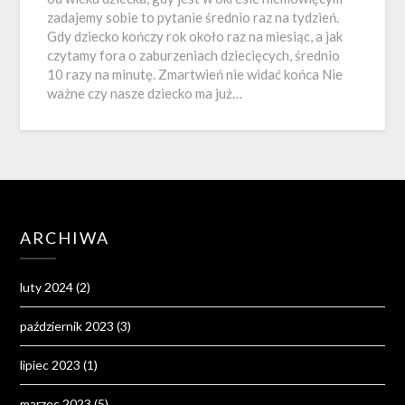
zadajemy sobie to pytanie średnio raz na tydzień.
Gdy dziecko kończy rok około raz na miesiąc, a jak
czytamy fora o zaburzeniach dziecięcych, średnio
10 razy na minutę. Zmartwień nie widać końca Nie
ważne czy nasze dziecko ma już…
ARCHIWA
luty 2024
(2)
październik 2023
(3)
lipiec 2023
(1)
marzec 2023
(5)