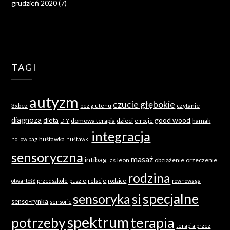
grudzień 2020
(7)
TAGI
autyzm
czucie głębokie
3xbez
czytanie
bez glutenu
diagnoza
good wood
dieta
domowa terapia
dzieci
hamak
DIY
emocje
integracja
huśtawka
hollow bag
huśtawki
sensoryczna
masaż
intibag
leon
obciążenie
orzeczenie
las
rodzina
otwartość
przedszkole
puzzle
relacje
rodzice
równowaga
specjalne
sensoryka
si
senso-rynka
sensoric
spektrum
terapia
potrzeby
terapia przez