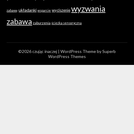
wyzwania
układanki
wyciszenie
zabawę
wsparcie
zabawa
zaburzenia
ścieżka sensoryczna
©2026 czując inaczej
| WordPress Theme by
Superb
WordPress Themes