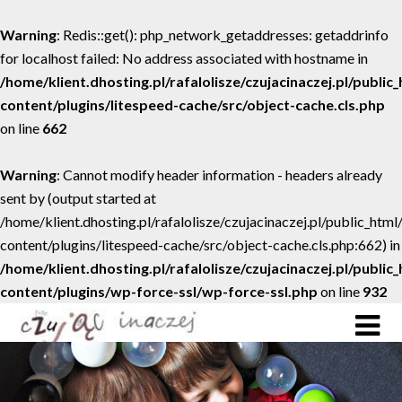
Warning
: Redis::get(): php_network_getaddresses: getaddrinfo
for localhost failed: No address associated with hostname in
/home/klient.dhosting.pl/rafalolisze/czujacinaczej.pl/public
content/plugins/litespeed-cache/src/object-cache.cls.php
on line
662
Warning
: Cannot modify header information - headers already
sent by (output started at
/home/klient.dhosting.pl/rafalolisze/czujacinaczej.pl/public_htm
content/plugins/litespeed-cache/src/object-cache.cls.php:662) in
/home/klient.dhosting.pl/rafalolisze/czujacinaczej.pl/public
content/plugins/wp-force-ssl/wp-force-ssl.php
on line
932