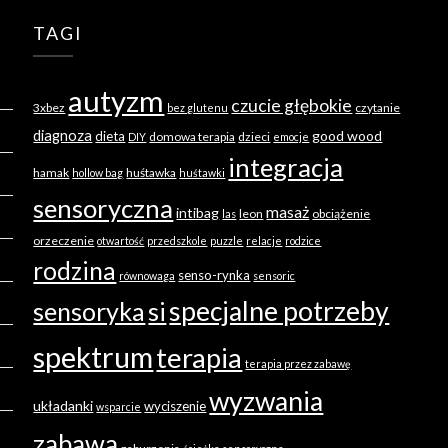
TAGI
autyzm
czucie głębokie
3xbez
czytanie
bez glutenu
diagnoza
good wood
dieta
domowa terapia
dzieci
DIY
emocje
integracja
hamak
huśtawka
hollow bag
huśtawki
sensoryczna
masaż
intibag
leon
obciążenie
las
orzeczenie
otwartość
przedszkole
puzzle
relacje
rodzice
rodzina
senso-rynka
równowaga
sensoric
specjalne potrzeby
sensoryka
si
spektrum
terapia
terapia przez zabawę
wyzwania
układanki
wyciszenie
wsparcie
zabawa