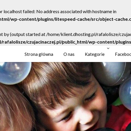
r localhost failed: No address associated with hostname in
c_html/wp-content/plugins/litespeed-cache/src/object-cache.
t by (output started at /home/klient.dhosting.pl/rafalolisze/czuj
l/rafalolisze/czujacinaczej.pl/public_html/wp-content/plugi
Strona główna
O nas
Kategorie
Facebo