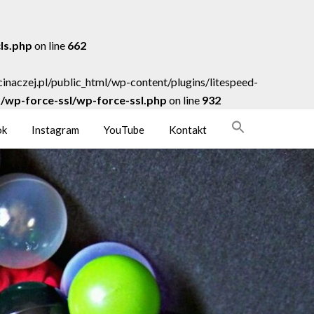
cls.php
on line
662
acinaczej.pl/public_html/wp-content/plugins/litespeed-
ns/wp-force-ssl/wp-force-ssl.php
on line
932
ok
Instagram
YouTube
Kontakt