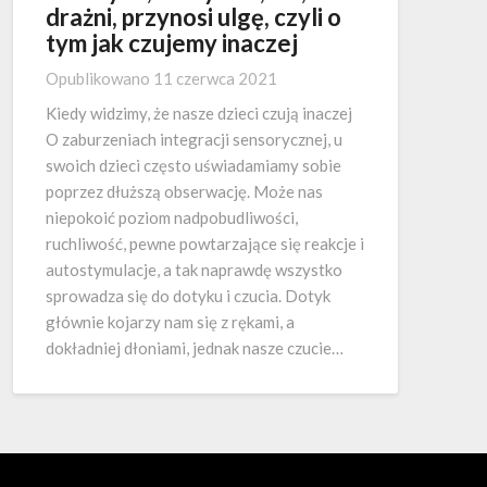
drażni, przynosi ulgę, czyli o
tym jak czujemy inaczej
Opublikowano
11 czerwca 2021
Kiedy widzimy, że nasze dzieci czują inaczej
O zaburzeniach integracji sensorycznej, u
swoich dzieci często uświadamiamy sobie
poprzez dłuższą obserwację. Może nas
niepokoić poziom nadpobudliwości,
ruchliwość, pewne powtarzające się reakcje i
autostymulacje, a tak naprawdę wszystko
sprowadza się do dotyku i czucia. Dotyk
głównie kojarzy nam się z rękami, a
dokładniej dłoniami, jednak nasze czucie…