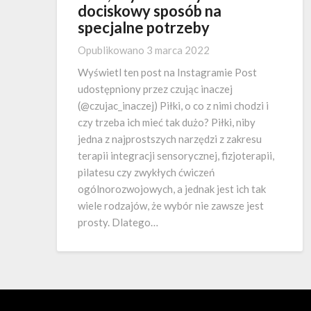
dociskowy sposób na
specjalne potrzeby
Opublikowano
3 marca 2022
Wyświetl ten post na Instagramie Post
udostępniony przez czując inaczej
(@czujac_inaczej) Piłki, o co z nimi chodzi i
czy trzeba ich mieć tak dużo? Piłki, niby
jedna z najprostszych narzędzi z zakresu
terapii integracji sensorycznej, fizjoterapii,
pilatesu czy zwykłych ćwiczeń
ogólnorozwojowych, a jednak jest ich tak
wiele rodzajów, że wybór nie zawsze jest
prosty. Dlatego…