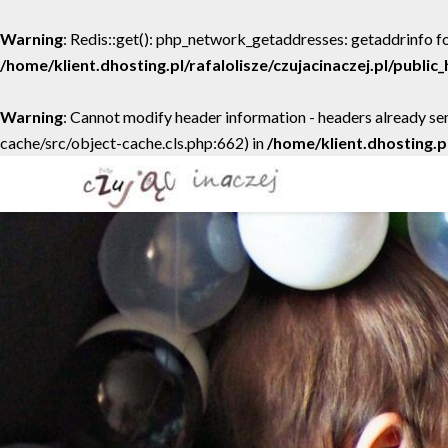
Warning
: Redis::get(): php_network_getaddresses: getaddrinfo fo
/home/klient.dhosting.pl/rafalolisze/czujacinaczej.pl/publi
Warning
: Cannot modify header information - headers already sen
cache/src/object-cache.cls.php:662) in
/home/klient.dhosting.p