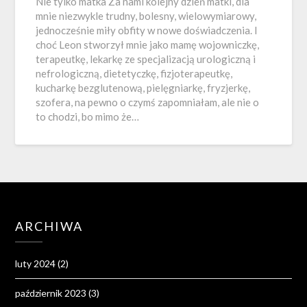
Nie tylko matka Za nami kolejny dzień matki, dla
mnie niezwykle trudny, bolesny, wielowymiarowy,
jednocześnie miły obfity w nowe doświadczenia. I
choć Leon stworzył mnie jako mamę wojowniczkę,
terapeutkę, lekarkę ze specjalizacją urologiczną i
nefrologiczną, dietetyczkę, fizjoterapeutkę,
kucharkę bezglutenową, pielęgniarkę, fryzjerkę,
szofera, na pewno o czymś zapomniałam, ale nie o
to chodzi, bo mimo że…
ARCHIWA
luty 2024
(2)
październik 2023
(3)