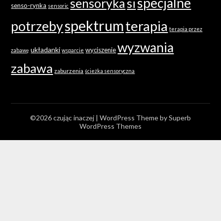
specjalne
sensoryka
si
senso-rynka
sensoric
spektrum
terapia
potrzeby
terapia przez
wyzwania
układanki
wyciszenie
zabawę
wsparcie
zabawa
zaburzenia
ścieżka sensoryczna
©2026 czując inaczej
| WordPress Theme by
Superb
WordPress Themes