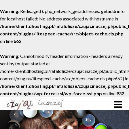
Warning
: Redis::get(): php_network_getaddresses: getaddrinfo
for localhost failed: No address associated with hostname in
/home/klient.dhosting.pl/rafalolisze/czujacinaczej.pl/public
content/plugins/litespeed-cache/src/object-cache.cls.php
on line
662
Warning
: Cannot modify header information - headers already
sent by (output started at
/home/klient.dhosting.pl/rafalolisze/czujacinaczej.pl/public_htm
content/plugins/litespeed-cache/src/object-cache.cls.php:662) in
/home/klient.dhosting.pl/rafalolisze/czujacinaczej.pl/public
content/plugins/wp-force-ssl/wp-force-ssl.php
on line
932