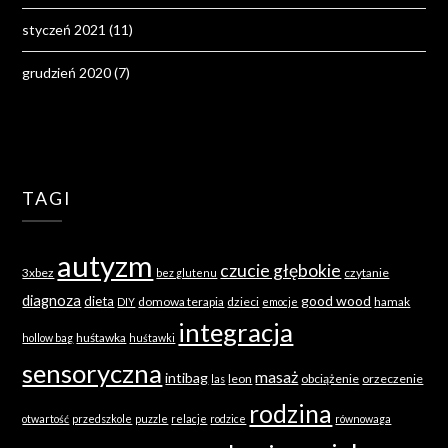
styczeń 2021
(11)
grudzień 2020
(7)
TAGI
autyzm
czucie głębokie
3xbez
czytanie
bez glutenu
diagnoza
good wood
dieta
domowa terapia
dzieci
hamak
DIY
emocje
integracja
huśtawka
hollow bag
huśtawki
sensoryczna
masaż
intibag
leon
obciążenie
orzeczenie
las
rodzina
otwartość
przedszkole
puzzle
relacje
rodzice
równowaga