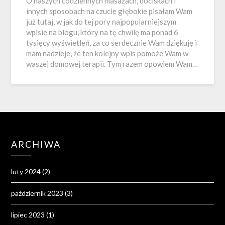
O naszych codziennych masażach, dociskach i
innych sposobach na czucie głębokie pisałam Wam
już tutaj, w jak do tej pory najpopularniejszym
wpisie na blogu, który na tę chwilę ma ponad 6
tysięcy wyświetleń, za co serdecznie Wam dziękuję i
mam nadzieje, że ten kolejny wpis pomoże Wam w
waszej domowej terapii. Tym razem opowiem Wam…
ARCHIWA
luty 2024
(2)
październik 2023
(3)
lipiec 2023
(1)