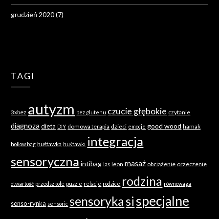
grudzień 2020
(7)
TAGI
autyzm
czucie głębokie
3xbez
czytanie
bez glutenu
diagnoza
good wood
dieta
domowa terapia
dzieci
hamak
DIY
emocje
integracja
huśtawka
hollow bag
huśtawki
sensoryczna
masaż
intibag
leon
obciążenie
orzeczenie
las
rodzina
otwartość
przedszkole
puzzle
relacje
rodzice
równowaga
specjalne
sensoryka
si
senso-rynka
sensoric