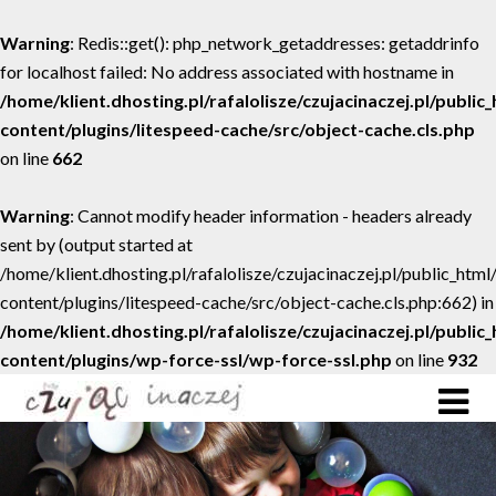
Warning
: Redis::get(): php_network_getaddresses: getaddrinfo
for localhost failed: No address associated with hostname in
/home/klient.dhosting.pl/rafalolisze/czujacinaczej.pl/public
content/plugins/litespeed-cache/src/object-cache.cls.php
on line
662
Warning
: Cannot modify header information - headers already
sent by (output started at
/home/klient.dhosting.pl/rafalolisze/czujacinaczej.pl/public_htm
content/plugins/litespeed-cache/src/object-cache.cls.php:662) in
/home/klient.dhosting.pl/rafalolisze/czujacinaczej.pl/public
content/plugins/wp-force-ssl/wp-force-ssl.php
on line
932