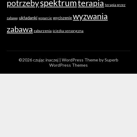
spektrum
terapia
potrzeby
terapia przez
wyzwania
układanki
wyciszenie
zabawę
wsparcie
zabawa
zaburzenia
ścieżka sensoryczna
©2026 czując inaczej
| WordPress Theme by
Superb
WordPress Themes