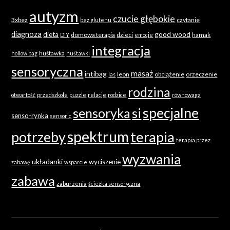
autyzm
czucie głębokie
3xbez
czytanie
bez glutenu
diagnoza
good wood
dieta
domowa terapia
dzieci
hamak
DIY
emocje
integracja
huśtawka
hollow bag
huśtawki
sensoryczna
masaż
intibag
leon
obciążenie
orzeczenie
las
rodzina
otwartość
przedszkole
puzzle
relacje
rodzice
równowaga
specjalne
sensoryka
si
senso-rynka
sensoric
spektrum
terapia
potrzeby
terapia przez
wyzwania
układanki
wyciszenie
zabawę
wsparcie
zabawa
zaburzenia
ścieżka sensoryczna