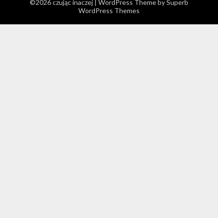
©2026 czując inaczej
| WordPress Theme by
Superb
WordPress Themes