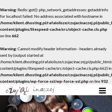
Warning
: Redis::get(): php_network_getaddresses: getaddrinfo
for localhost failed: No address associated with hostname in
/home/klient.dhosting.pl/rafalolisze/czujacinaczej.pl/public
content/plugins/litespeed-cache/src/object-cache.cls.php
on line
662
Warning
: Cannot modify header information - headers already
sent by (output started at
/home/klient.dhosting.pl/rafalolisze/czujacinaczej.pl/public_htm
content/plugins/litespeed-cache/src/object-cache.cls.php:662) in
/home/klient.dhosting.pl/rafalolisze/czujacinaczej.pl/public
content/plugins/wp-force-ssl/wp-force-ssl.php
on line
932