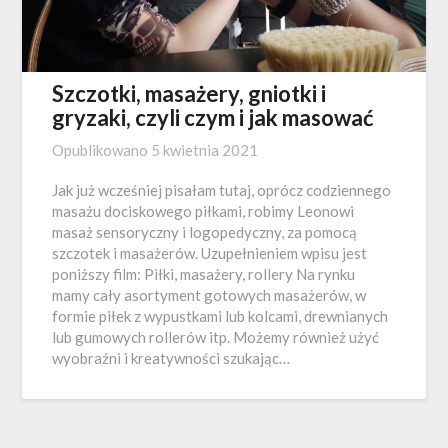
Szczotki, masażery, gniotki i
gryzaki, czyli czym i jak masować
Opublikowano
5 kwietnia 2021
Jak już wcześniej pisałam tutaj, oprócz codziennego
masażu dociskowego piłkami, robimy Leonowi
masaż sensoryczny i logopedyczny, za pomocą
szczotek i masażerów. Uzupełnieniem wpisu jest
poniższy film: Piłki, masażery, rollery Na rynku
mamy cały asortyment gotowych masażerów, w
formie piłek z wypustkami lub kolcami, drewnianych
lub gumowych rollerów itp. Możemy również użyć
wyobraźni i kreatywności szukając…