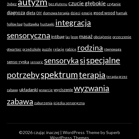
autyzm
czucie głębokie
3xbez
czytanie
bez glutenu
diagnoza
good wood
dieta
domowa terapia
dzieci
hamak
DIY
emocje
integracja
huśtawka
hollow bag
huśtawki
sensoryczna
masaż
intibag
leon
obciążenie
orzeczenie
las
rodzina
otwartość
przedszkole
puzzle
relacje
rodzice
równowaga
specjalne
sensoryka
si
senso-rynka
sensoric
spektrum
terapia
potrzeby
terapia przez
wyzwania
układanki
wyciszenie
zabawę
wsparcie
zabawa
zaburzenia
ścieżka sensoryczna
©2026 czując inaczej
| WordPress Theme by
Superb
WordPress Themes