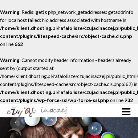
Warning
: Redis::get(): php_network_getaddresses: getaddrinfo
for localhost failed: No address associated with hostname in
/home/klient.dhosting.pl/rafalolisze/czujacinaczej.pl/public
content/plugins/litespeed-cache/src/object-cache.cls.php
on line
662
Warning
: Cannot modify header information - headers already
sent by (output started at
/home/klient.dhosting.pl/rafalolisze/czujacinaczej.pl/public_htm
content/plugins/litespeed-cache/src/object-cache.cls.php:662) in
/home/klient.dhosting.pl/rafalolisze/czujacinaczej.pl/public
content/plugins/wp-force-ssl/wp-force-ssl.php
on line
932