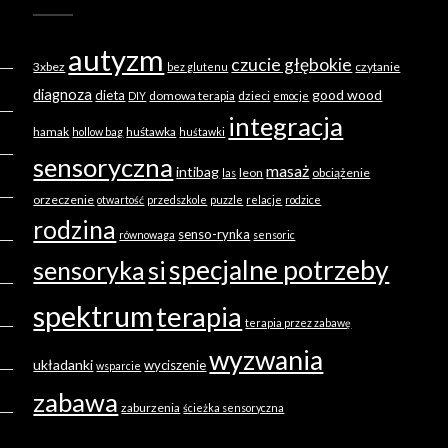
autyzm
czucie głębokie
3xbez
czytanie
bez glutenu
diagnoza
good wood
dieta
domowa terapia
dzieci
DIY
emocje
integracja
hamak
huśtawka
hollow bag
huśtawki
sensoryczna
masaż
intibag
leon
obciążenie
las
orzeczenie
otwartość
przedszkole
puzzle
relacje
rodzice
rodzina
senso-rynka
równowaga
sensoric
specjalne potrzeby
sensoryka
si
spektrum
terapia
terapia przez zabawę
wyzwania
układanki
wyciszenie
wsparcie
zabawa
zaburzenia
ścieżka sensoryczna