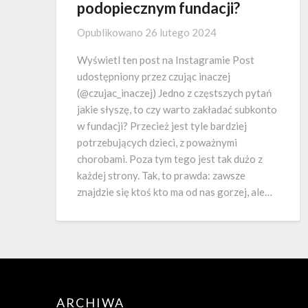
podopiecznym fundacji?
Opublikowano
26 lutego 2024
Wyświetl ten post na Instagramie Post
udostępniony przez czując inaczej
(@czujac_inaczej) Jedno z częstszych pytań
jakie słyszę, to czy warto zakładać subkonto
w fundacji? Przecież jest tyle bardziej
potrzebujących dzieci, z poważnymi
chorobami. Poza tym tego jest tak dużo z
każdej strony. Tak, to prawda: zawsze
znajdzie się ktoś kto ma od nas gorzej, ale…
ARCHIWA