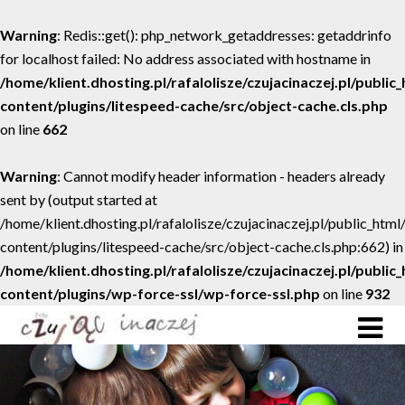
Warning
: Redis::get(): php_network_getaddresses: getaddrinfo
for localhost failed: No address associated with hostname in
/home/klient.dhosting.pl/rafalolisze/czujacinaczej.pl/public
content/plugins/litespeed-cache/src/object-cache.cls.php
on line
662
Warning
: Cannot modify header information - headers already
sent by (output started at
/home/klient.dhosting.pl/rafalolisze/czujacinaczej.pl/public_htm
content/plugins/litespeed-cache/src/object-cache.cls.php:662) in
/home/klient.dhosting.pl/rafalolisze/czujacinaczej.pl/public
content/plugins/wp-force-ssl/wp-force-ssl.php
on line
932