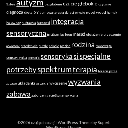
autyzm
czucie głębokie
3xbez
czytanie
bez glutenu
diagnoza
good wood
dieta
domowa terapia
dzieci
hamak
DIY
emocje
integracja
huśtawka
hollow bag
huśtawki
sensoryczna
masaż
intibag
leon
obciążenie
orzeczenie
las
rodzina
otwartość
przedszkole
puzzle
relacje
rodzice
równowaga
specjalne
sensoryka
si
senso-rynka
sensoric
spektrum
terapia
potrzeby
terapia przez
wyzwania
układanki
wyciszenie
zabawę
wsparcie
zabawa
zaburzenia
ścieżka sensoryczna
©2026 czując inaczej
| WordPress Theme by
Superb
WordPress Themes