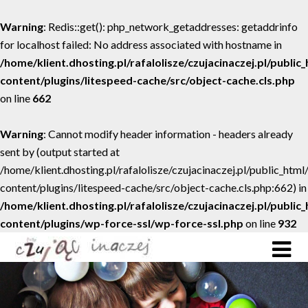
Warning
: Redis::get(): php_network_getaddresses: getaddrinfo
for localhost failed: No address associated with hostname in
/home/klient.dhosting.pl/rafalolisze/czujacinaczej.pl/public
content/plugins/litespeed-cache/src/object-cache.cls.php
on line
662
Warning
: Cannot modify header information - headers already
sent by (output started at
/home/klient.dhosting.pl/rafalolisze/czujacinaczej.pl/public_htm
content/plugins/litespeed-cache/src/object-cache.cls.php:662) in
/home/klient.dhosting.pl/rafalolisze/czujacinaczej.pl/public
content/plugins/wp-force-ssl/wp-force-ssl.php
on line
932