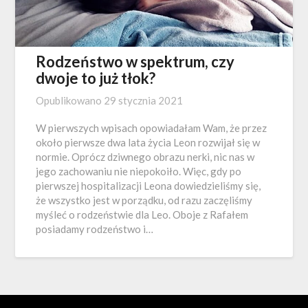
Rodzeństwo w spektrum, czy
dwoje to już tłok?
Opublikowano
29 stycznia 2021
W pierwszych wpisach opowiadałam Wam, że przez
około pierwsze dwa lata życia Leon rozwijał się w
normie. Oprócz dziwnego obrazu nerki, nic nas w
jego zachowaniu nie niepokoiło. Więc, gdy po
pierwszej hospitalizacji Leona dowiedzieliśmy się,
że wszystko jest w porządku, od razu zaczęliśmy
myśleć o rodzeństwie dla Leo. Oboje z Rafałem
posiadamy rodzeństwo i…