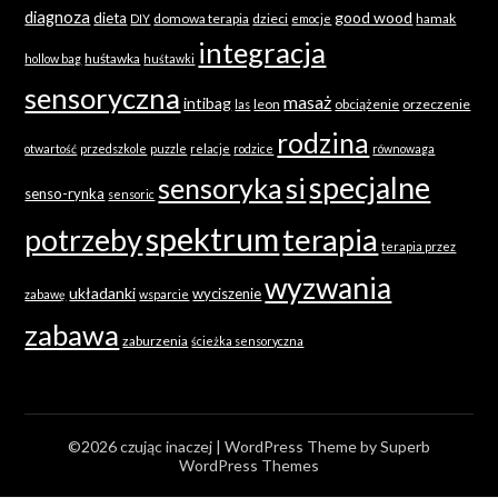
diagnoza
good wood
dieta
domowa terapia
dzieci
hamak
DIY
emocje
integracja
huśtawka
hollow bag
huśtawki
sensoryczna
masaż
intibag
leon
obciążenie
orzeczenie
las
rodzina
otwartość
przedszkole
puzzle
relacje
rodzice
równowaga
specjalne
sensoryka
si
senso-rynka
sensoric
spektrum
terapia
potrzeby
terapia przez
wyzwania
układanki
wyciszenie
zabawę
wsparcie
zabawa
zaburzenia
ścieżka sensoryczna
©2026 czując inaczej
| WordPress Theme by
Superb
WordPress Themes