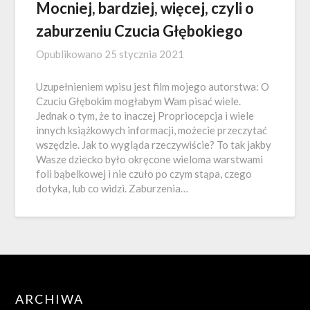
Mocniej, bardziej, więcej, czyli o
zaburzeniu Czucia Głębokiego
Opublikowano
25 stycznia 2021
Uzupełnieniem wpisu jest film mojego autorstwa: O
Czuciu Głębokim mogłabym Wam pisać wiele.
Jednak o tym, że to inaczej Propriocepcja i wiele
innych książkowych informacji, możecie przeczytać
wszędzie. Jak to wygląda rzeczywiście? To tak jakby
Wasze dziecko było okręcone wieloma warstwami
foli bąbelkowej i nie czuło po czym stąpa, czego
dotyka, lub co widzi. Zaburzenia…
ARCHIWA