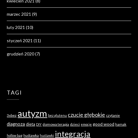
kwiecień 2021
(8)
marzec 2021
(9)
luty 2021
(10)
styczeń 2021
(11)
grudzień 2020
(7)
TAGI
autyzm
czucie głębokie
3xbez
czytanie
bez glutenu
diagnoza
good wood
dieta
domowa terapia
dzieci
hamak
DIY
emocje
integracja
huśtawka
hollow bag
huśtawki