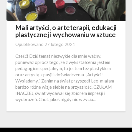
Mali artyści, o arteterapii, edukacji
plastycznej i wychowaniu w sztuce
Opublikowano
27 lutego 2021
Cześć! Dziś temat niezwykle dla mnie ważny,
ponieważ oprócz tego, że z wykształcenia jestem
pedagogiem specjalnym, to jestem też plastykiem
oraz artystą z pasji i doświadczenia. „Artyści!
Wysiadamy..” Zanim na świat przyszedł Leo, miałam
bardzo różne wizje siebie na przyszłość. CZUŁAM
INACZEJ, świat wydawał się zbiorem impresji i
wyobrażeń. Choć jakoś nigdy nic w życiu…