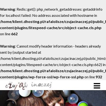
Warning
: Redis::get(): php_network_getaddresses: getaddrinfo
for localhost failed: No address associated with hostname in
/home/klient.dhosting.pl/rafalolisze/czujacinaczej.pl/public
content/plugins/litespeed-cache/src/object-cache.cls.php
on line
662
Warning
: Cannot modify header information - headers already
sent by (output started at
/home/klient.dhosting.pl/rafalolisze/czujacinaczej.pl/public_htm
content/plugins/litespeed-cache/src/object-cache.cls.php:662) in
/home/klient.dhosting.pl/rafalolisze/czujacinaczej.pl/public
content/plugins/wp-force-ssl/wp-force-ssl.php
on line
932