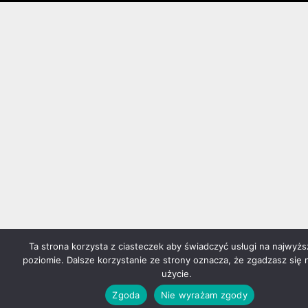
Ta strona korzysta z ciasteczek aby świadczyć usługi na najwyż
poziomie. Dalsze korzystanie ze strony oznacza, że zgadzasz się 
użycie.
Zgoda
Nie wyrażam zgody