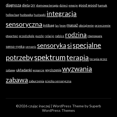
diagnoza
good wood
dieta
domowa terapia
dzieci
hamak
DIY
emocje
integracja
huśtawka
hollow bag
huśtawki
sensoryczna
masaż
intibag
leon
obciążenie
orzeczenie
las
rodzina
otwartość
przedszkole
puzzle
relacje
rodzice
równowaga
specjalne
sensoryka
si
senso-rynka
sensoric
spektrum
terapia
potrzeby
terapia przez
wyzwania
układanki
wyciszenie
zabawę
wsparcie
zabawa
zaburzenia
ścieżka sensoryczna
©2026 czując inaczej
| WordPress Theme by
Superb
WordPress Themes