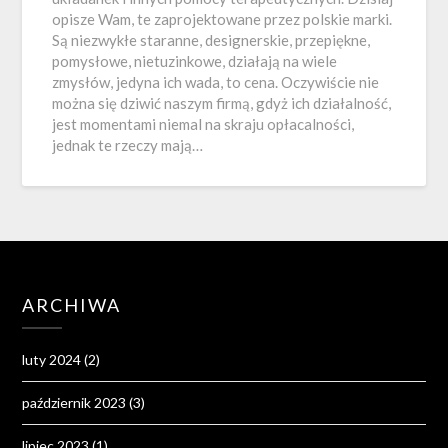
opisze Wam, te zaprojektowane przez polskie marki.
Są niezwykłe staranne, designerskie, przepiękne,
pomysłowe, nietuzinkowe, działają na wiele
zmysłów, jedyna ich wada, to cena. Oczywiście nie
można się dziwić naszym firmą, gdyż ich działalność,
jest momentami niemal na skraju opłacalności,
jednak te rzeczy mają…
ARCHIWA
luty 2024
(2)
październik 2023
(3)
lipiec 2023
(1)