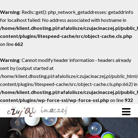
Warning
: Redis::get(): php_network_getaddresses: getaddrinfo
for localhost failed: No address associated with hostname in
/home/klient.dhosting.pl/rafalolisze/czujacinaczej.pl/public
content/plugins/litespeed-cache/src/object-cache.cls.php
on line
662
Warning
: Cannot modify header information - headers already
sent by (output started at
/home/klient.dhosting.pl/rafalolisze/czujacinaczej.pl/public_htm
content/plugins/litespeed-cache/src/object-cache.cls.php:662) in
/home/klient.dhosting.pl/rafalolisze/czujacinaczej.pl/public
content/plugins/wp-force-ssl/wp-force-ssl.php
on line
932