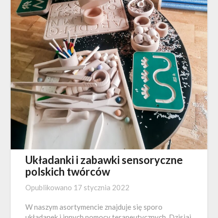
Układanki i zabawki sensoryczne
polskich twórców
Opublikowano
17 stycznia 2022
W naszym asortymencie znajduje się sporo
układanek i innych pomocy terapeutycznych. Dzisiaj