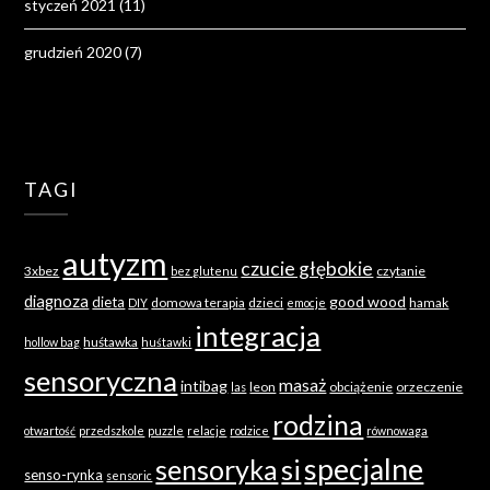
styczeń 2021
(11)
grudzień 2020
(7)
TAGI
autyzm
czucie głębokie
3xbez
czytanie
bez glutenu
diagnoza
good wood
dieta
domowa terapia
dzieci
hamak
DIY
emocje
integracja
huśtawka
hollow bag
huśtawki
sensoryczna
masaż
intibag
leon
obciążenie
orzeczenie
las
rodzina
otwartość
przedszkole
puzzle
relacje
rodzice
równowaga
specjalne
sensoryka
si
senso-rynka
sensoric