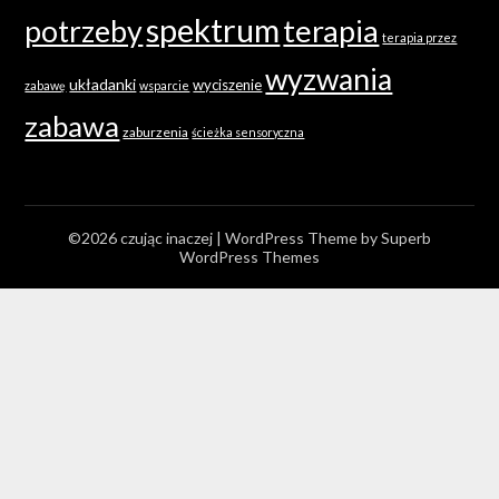
spektrum
terapia
potrzeby
terapia przez
wyzwania
układanki
wyciszenie
zabawę
wsparcie
zabawa
zaburzenia
ścieżka sensoryczna
©2026 czując inaczej
| WordPress Theme by
Superb
WordPress Themes