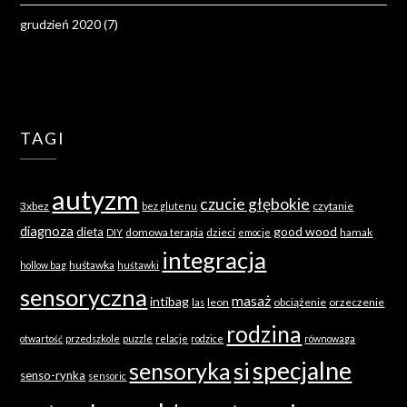
grudzień 2020
(7)
TAGI
autyzm
czucie głębokie
3xbez
czytanie
bez glutenu
diagnoza
good wood
dieta
domowa terapia
dzieci
hamak
DIY
emocje
integracja
huśtawka
hollow bag
huśtawki
sensoryczna
masaż
intibag
leon
obciążenie
orzeczenie
las
rodzina
otwartość
przedszkole
puzzle
relacje
rodzice
równowaga
specjalne
sensoryka
si
senso-rynka
sensoric