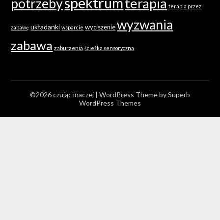
spektrum
terapia
potrzeby
terapia przez
wyzwania
układanki
wyciszenie
zabawę
wsparcie
zabawa
zaburzenia
ścieżka sensoryczna
©2026 czując inaczej
| WordPress Theme by
Superb
WordPress Themes