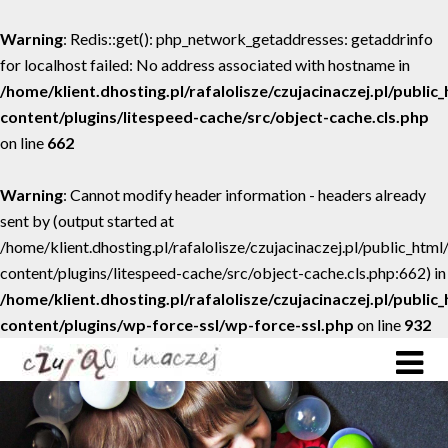
Warning
: Redis::get(): php_network_getaddresses: getaddrinfo
for localhost failed: No address associated with hostname in
/home/klient.dhosting.pl/rafalolisze/czujacinaczej.pl/public
content/plugins/litespeed-cache/src/object-cache.cls.php
on line
662
Warning
: Cannot modify header information - headers already
sent by (output started at
/home/klient.dhosting.pl/rafalolisze/czujacinaczej.pl/public_htm
content/plugins/litespeed-cache/src/object-cache.cls.php:662) in
/home/klient.dhosting.pl/rafalolisze/czujacinaczej.pl/public
content/plugins/wp-force-ssl/wp-force-ssl.php
on line
932