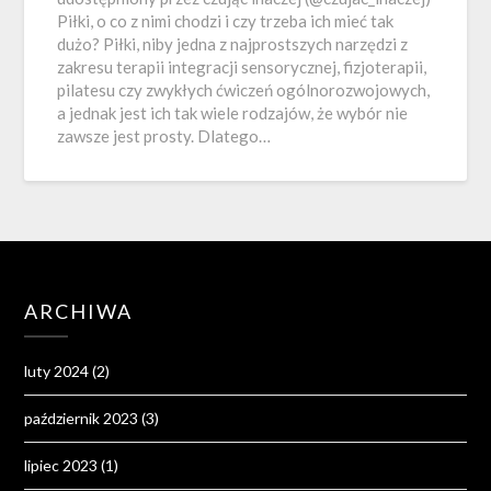
Piłki, o co z nimi chodzi i czy trzeba ich mieć tak
dużo? Piłki, niby jedna z najprostszych narzędzi z
zakresu terapii integracji sensorycznej, fizjoterapii,
pilatesu czy zwykłych ćwiczeń ogólnorozwojowych,
a jednak jest ich tak wiele rodzajów, że wybór nie
zawsze jest prosty. Dlatego…
ARCHIWA
luty 2024
(2)
październik 2023
(3)
lipiec 2023
(1)