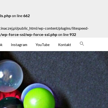
cls.php
on line
662
acinaczej.pl/public_html/wp-content/plugins/litespeed-
ns/wp-force-ssl/wp-force-ssl.php
on line
932
ok
Instagram
YouTube
Kontakt