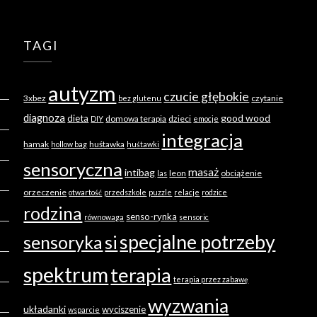
TAGI
autyzm
czucie głębokie
3xbez
czytanie
bez glutenu
diagnoza
good wood
dieta
domowa terapia
dzieci
DIY
emocje
integracja
hamak
huśtawka
hollow bag
huśtawki
sensoryczna
masaż
intibag
leon
obciążenie
las
orzeczenie
otwartość
przedszkole
puzzle
relacje
rodzice
rodzina
senso-rynka
równowaga
sensoric
specjalne potrzeby
sensoryka
si
spektrum
terapia
terapia przez zabawę
wyzwania
układanki
wyciszenie
wsparcie