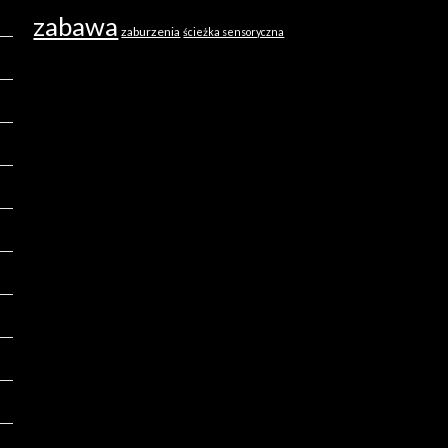
zabawa
zaburzenia
ścieżka sensoryczna