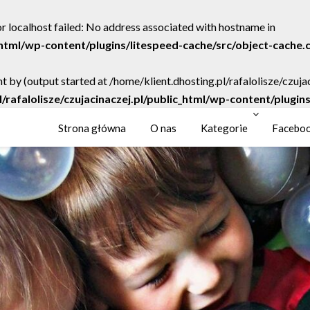
r localhost failed: No address associated with hostname in
c_html/wp-content/plugins/litespeed-cache/src/object-cache.
t by (output started at /home/klient.dhosting.pl/rafalolisze/czuj
l/rafalolisze/czujacinaczej.pl/public_html/wp-content/plugi
Strona główna
O nas
Kategorie
Facebo