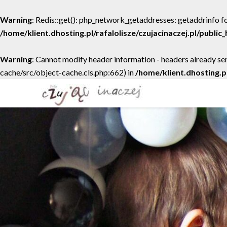
Warning
: Redis::get(): php_network_getaddresses: getaddrinfo fo
/home/klient.dhosting.pl/rafalolisze/czujacinaczej.pl/publi
Warning
: Cannot modify header information - headers already sen
cache/src/object-cache.cls.php:662) in
/home/klient.dhosting.p