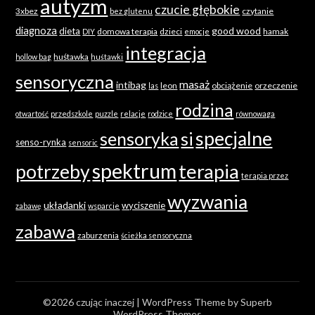
autyzm
czucie głębokie
3xbez
czytanie
bez glutenu
diagnoza
good wood
dieta
domowa terapia
dzieci
hamak
DIY
emocje
integracja
huśtawka
hollow bag
huśtawki
sensoryczna
masaż
intibag
leon
obciążenie
orzeczenie
las
rodzina
otwartość
przedszkole
puzzle
relacje
rodzice
równowaga
specjalne
sensoryka
si
senso-rynka
sensoric
spektrum
terapia
potrzeby
terapia przez
wyzwania
układanki
wyciszenie
zabawę
wsparcie
zabawa
zaburzenia
ścieżka sensoryczna
©2026 czując inaczej
| WordPress Theme by
Superb
WordPress Themes