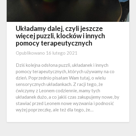
Układamy dalej, czyli jeszcze
więcej puzzli, klocków i innych
pomocy terapeutycznych
Opublikowano
16 lutego 2021
Dziś kolejna odsłona puzzli, układanek i innych
pomocy terapeutycznych, których używamy na co
dzień. Poprzednio pisałam Wam tutaj, o wielu
sensorycznych układankach. Z racji tego, że
ćwiczymy z Leonem codziennie, mamy tych
układanek dużo, a co jakiś czas zakupujemy nowe, by
stawiać przed Leonem nowe wyzwania i podnosić
wyżej poprzeczkę, ale też dla tego, że…