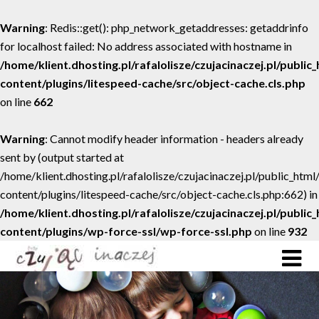
Warning
: Redis::get(): php_network_getaddresses: getaddrinfo
for localhost failed: No address associated with hostname in
/home/klient.dhosting.pl/rafalolisze/czujacinaczej.pl/public
content/plugins/litespeed-cache/src/object-cache.cls.php
on line
662
Warning
: Cannot modify header information - headers already
sent by (output started at
/home/klient.dhosting.pl/rafalolisze/czujacinaczej.pl/public_htm
content/plugins/litespeed-cache/src/object-cache.cls.php:662) in
/home/klient.dhosting.pl/rafalolisze/czujacinaczej.pl/public
content/plugins/wp-force-ssl/wp-force-ssl.php
on line
932