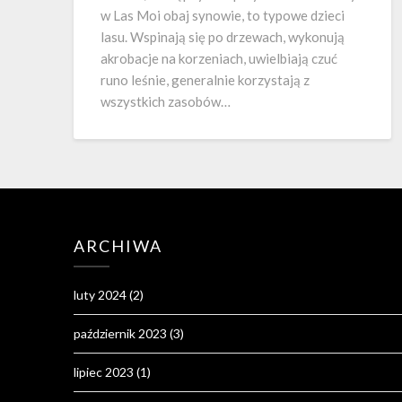
w Las Moi obaj synowie, to typowe dzieci
lasu. Wspinają się po drzewach, wykonują
akrobacje na korzeniach, uwielbiają czuć
runo leśnie, generalnie korzystają z
wszystkich zasobów…
ARCHIWA
luty 2024
(2)
październik 2023
(3)
lipiec 2023
(1)