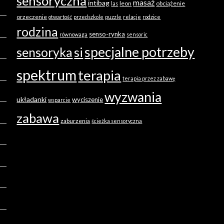
sensoryczna
masaż
intibag
leon
obciążenie
las
orzeczenie
otwartość
przedszkole
puzzle
relacje
rodzice
rodzina
senso-rynka
równowaga
sensoric
specjalne potrzeby
sensoryka
si
spektrum
terapia
terapia przez zabawę
wyzwania
układanki
wyciszenie
wsparcie
zabawa
zaburzenia
ścieżka sensoryczna