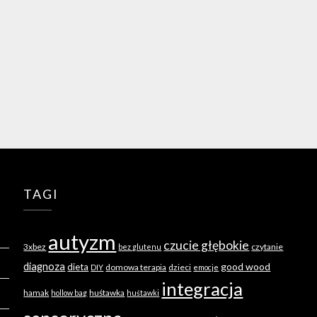
TAGI
autyzm
czucie głębokie
3xbez
czytanie
bez glutenu
diagnoza
good wood
dieta
domowa terapia
dzieci
DIY
emocje
integracja
hamak
huśtawka
hollow bag
huśtawki