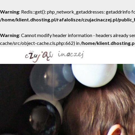
Warning
: Redis::get(): php_network_getaddresses: getaddrinfo fo
/home/klient.dhosting.pl/rafalolisze/czujacinaczej.pl/publi
Warning
: Cannot modify header information - headers already sen
cache/src/object-cache.cls.php:662) in
/home/klient.dhosting.p