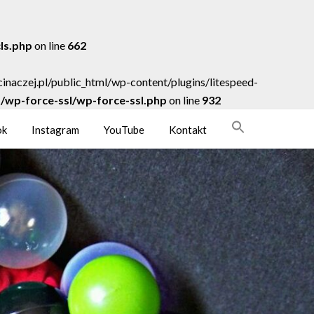
cls.php
on line
662
acinaczej.pl/public_html/wp-content/plugins/litespeed-
ns/wp-force-ssl/wp-force-ssl.php
on line
932
ok
Instagram
YouTube
Kontakt