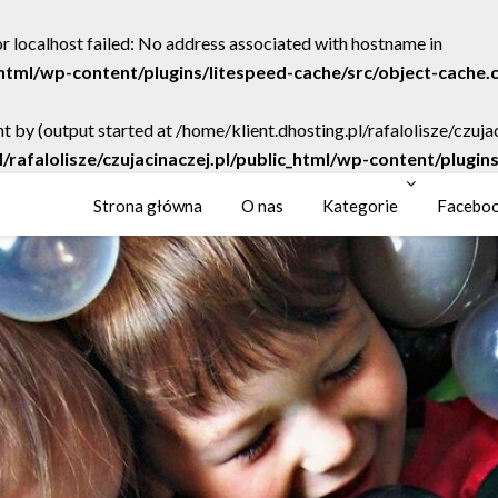
r localhost failed: No address associated with hostname in
c_html/wp-content/plugins/litespeed-cache/src/object-cache.
t by (output started at /home/klient.dhosting.pl/rafalolisze/czuj
l/rafalolisze/czujacinaczej.pl/public_html/wp-content/plugi
Strona główna
O nas
Kategorie
Facebo