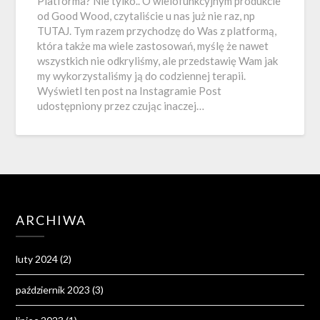
Platforma? Nie tylko.. O wielofunkcyjnym produkcie
od Good Wood, czytaliście u nas już nie raz, np
TUTAJ. Tym razem przychodzę do Was z platformą,
która także ma wiele zastosowań, myślę że nawet
wszystkich nie odkryliśmy, ale przedstawię Wam jak
my wykorzystaliśmy ją do codziennej terapii.
Wyświetl ten post na Instagramie Post
udostępniony przez czując inaczej…
ARCHIWA
luty 2024
(2)
październik 2023
(3)