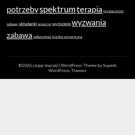
spektrum
terapia
potrzeby
terapia przez
wyzwania
układanki
wyciszenie
zabawę
wsparcie
zabawa
zaburzenia
ścieżka sensoryczna
©2026 czując inaczej
| WordPress Theme by
Superb
WordPress Themes