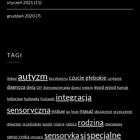
styczeń 2021
(11)
grudzień 2020
(7)
TAGI
autyzm
czucie głębokie
3xbez
czytanie
bez glutenu
diagnoza
good wood
dieta
domowa terapia
dzieci
hamak
DIY
emocje
integracja
huśtawka
hollow bag
huśtawki
sensoryczna
masaż
intibag
leon
obciążenie
orzeczenie
las
rodzina
otwartość
przedszkole
puzzle
relacje
rodzice
równowaga
specjalne
sensoryka
si
senso-rynka
sensoric