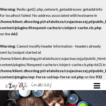
Warning
: Redis::get(): php_network_getaddresses: getaddrinfo
for localhost failed: No address associated with hostname in
/home/klient.dhosting.pl/rafalolisze/czujacinaczej.pl/public
content/plugins/litespeed-cache/src/object-cache.cls.php
on line
662
Warning
: Cannot modify header information - headers already
sent by (output started at
/home/klient.dhosting.pl/rafalolisze/czujacinaczej.pl/public_htm
content/plugins/litespeed-cache/src/object-cache.cls.php:662) in
/home/klient.dhosting.pl/rafalolisze/czujacinaczej.pl/public
content/plugins/wp-force-ssl/wp-force-ssl.php
on line
932