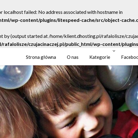
r localhost failed: No address associated with hostname in
c_html/wp-content/plugins/litespeed-cache/src/object-cache.
t by (output started at /home/klient.dhosting.pl/rafalolisze/czuj
l/rafalolisze/czujacinaczej.pl/public_html/wp-content/plugi
Strona główna
O nas
Kategorie
Facebo