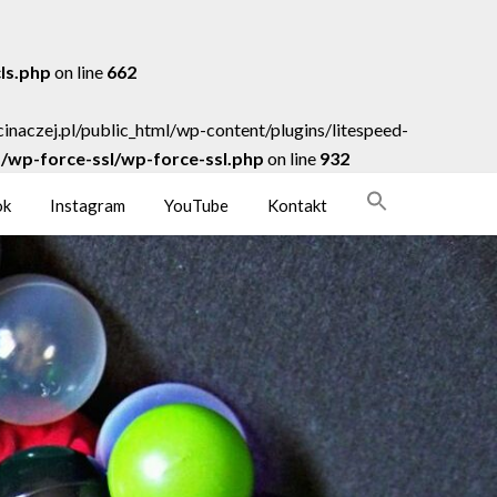
cls.php
on line
662
acinaczej.pl/public_html/wp-content/plugins/litespeed-
ns/wp-force-ssl/wp-force-ssl.php
on line
932
ok
Instagram
YouTube
Kontakt