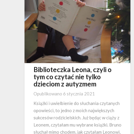
Biblioteczka Leona, czyli o
tym co czytać nie tylko
dzieciom z autyzmem
Opublikowano
6 stycznia 2021
Książki i uwielbienie do słuchania czytanych
opowieści, to jedno z moich największych
sukcesów rodzicielskich. Już będąc w ciąży z
Leonem, czytałam mu wybrane książki. Bruno
słuchał mimo chodem, jak czytałam Leonowi,