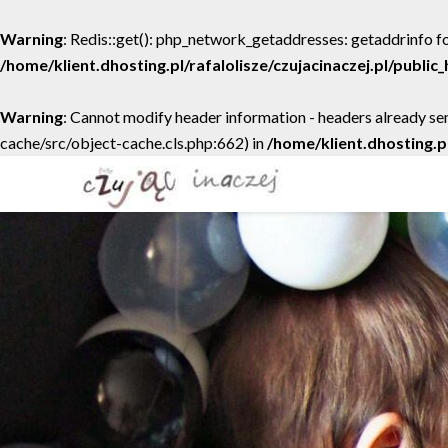
Warning
: Redis::get(): php_network_getaddresses: getaddrinfo fo
/home/klient.dhosting.pl/rafalolisze/czujacinaczej.pl/publi
Warning
: Cannot modify header information - headers already sen
cache/src/object-cache.cls.php:662) in
/home/klient.dhosting.p