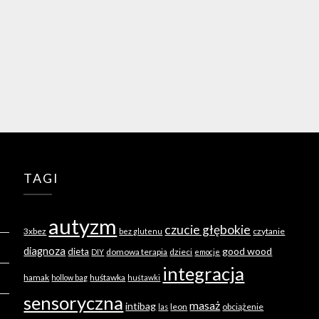
TAGI
autyzm
czucie głębokie
3xbez
czytanie
bez glutenu
diagnoza
good wood
dieta
domowa terapia
dzieci
DIY
emocje
integracja
hamak
huśtawka
hollow bag
huśtawki
sensoryczna
masaż
intibag
leon
obciążenie
las