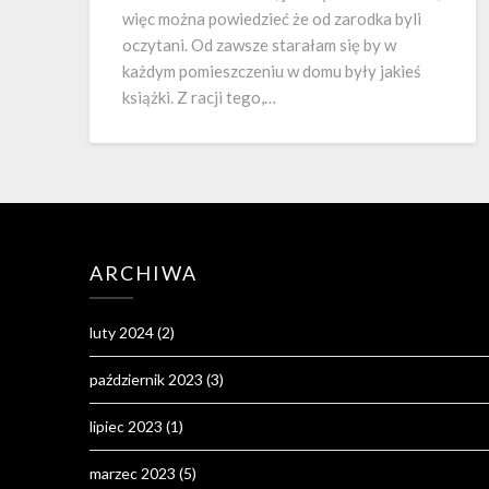
więc można powiedzieć że od zarodka byli
oczytani. Od zawsze starałam się by w
każdym pomieszczeniu w domu były jakieś
książki. Z racji tego,…
ARCHIWA
luty 2024
(2)
październik 2023
(3)
lipiec 2023
(1)
marzec 2023
(5)