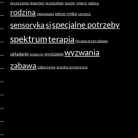
orzeczenie
otwartość
przedszkole
puzzle
relacje
rodzice
rodzina
senso-rynka
równowaga
sensoric
specjalne potrzeby
sensoryka
si
spektrum
terapia
terapia przez zabawę
wyzwania
układanki
wyciszenie
wsparcie
zabawa
zaburzenia
ścieżka sensoryczna