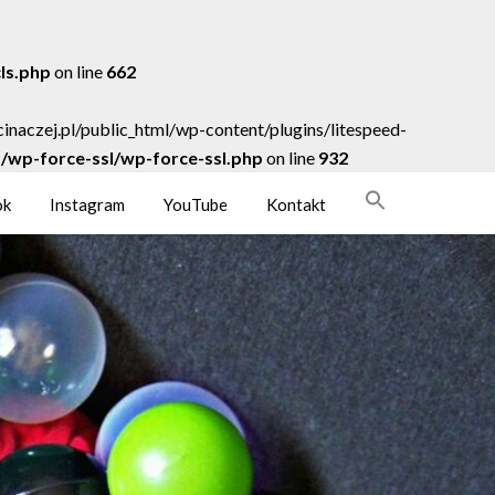
cls.php
on line
662
acinaczej.pl/public_html/wp-content/plugins/litespeed-
ns/wp-force-ssl/wp-force-ssl.php
on line
932
ok
Instagram
YouTube
Kontakt