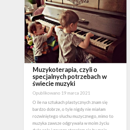
Muzykoterapia, czyli o
specjalnych potrzebach w
świecie muzyki
Opublikowano
19 marca 2021
O ile na sztukach plastycznych znam się
bardzo dobrze, o tyle nigdy nie miałam
rozwiniętego słuchu muzycznego, mimo to
muzyka zawsze odgrywała w moim życiu
dużą rolę i zawsze starałam się by moje