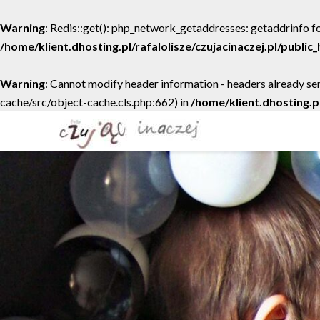
Warning
: Redis::get(): php_network_getaddresses: getaddrinfo fo
/home/klient.dhosting.pl/rafalolisze/czujacinaczej.pl/publi
Warning
: Cannot modify header information - headers already sen
cache/src/object-cache.cls.php:662) in
/home/klient.dhosting.p