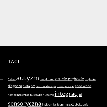
TAGI
autyzm
czucie głębokie
3xbez
czytanie
bez glutenu
diagnoza
good wood
dieta
domowa terapia
dzieci
DIY
emocje
integracja
hamak
huśtawka
hollow bag
huśtawki
sensoryczna
masaż
intibag
leon
obciążenie
las