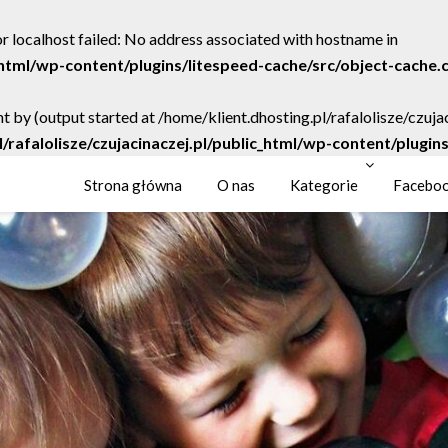
r localhost failed: No address associated with hostname in
c_html/wp-content/plugins/litespeed-cache/src/object-cache.
t by (output started at /home/klient.dhosting.pl/rafalolisze/czuj
l/rafalolisze/czujacinaczej.pl/public_html/wp-content/plugi
Strona główna
O nas
Kategorie
Facebo