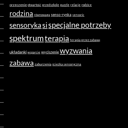
orzeczenie
otwartość
przedszkole
puzzle
relacje
rodzice
rodzina
senso-rynka
równowaga
sensoric
specjalne potrzeby
sensoryka
si
spektrum
terapia
terapia przez zabawę
wyzwania
układanki
wyciszenie
wsparcie
zabawa
zaburzenia
ścieżka sensoryczna