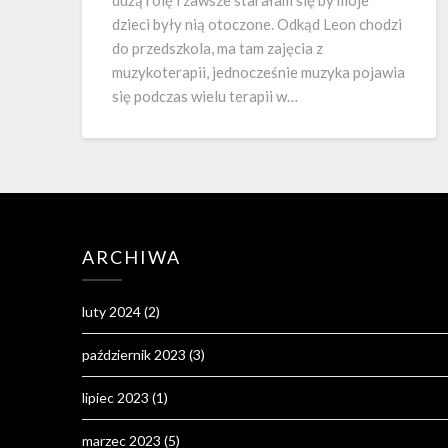
dzieci były nią otoczone. Odkąd Leon chodzi
do przedszkola, ma tam zajęcia z
muzykoterapii, jednocześnie muzyka pojawia
się podczas wielu terapii w…
ARCHIWA
luty 2024
(2)
październik 2023
(3)
lipiec 2023
(1)
marzec 2023
(5)