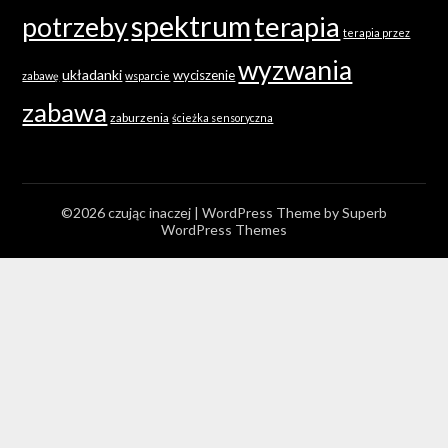
spektrum
terapia
potrzeby
terapia przez
wyzwania
układanki
wyciszenie
zabawę
wsparcie
zabawa
zaburzenia
ścieżka sensoryczna
©2026 czując inaczej
| WordPress Theme by
Superb
WordPress Themes