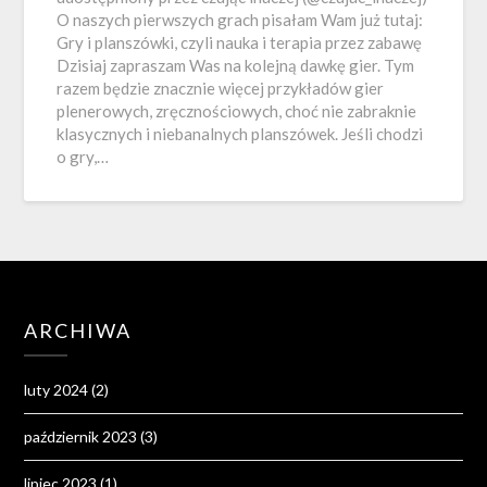
O naszych pierwszych grach pisałam Wam już tutaj:
Gry i planszówki, czyli nauka i terapia przez zabawę
Dzisiaj zapraszam Was na kolejną dawkę gier. Tym
razem będzie znacznie więcej przykładów gier
plenerowych, zręcznościowych, choć nie zabraknie
klasycznych i niebanalnych planszówek. Jeśli chodzi
o gry,…
ARCHIWA
luty 2024
(2)
październik 2023
(3)
lipiec 2023
(1)