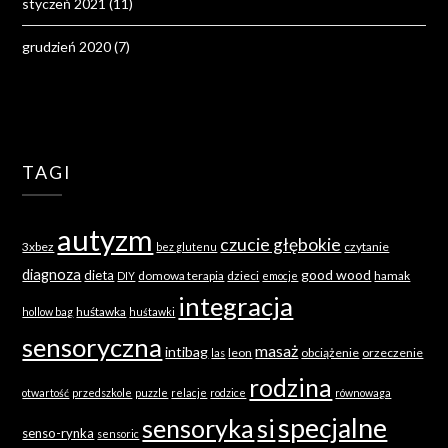
styczeń 2021
(11)
grudzień 2020
(7)
TAGI
autyzm
czucie głębokie
3xbez
czytanie
bez glutenu
diagnoza
good wood
dieta
domowa terapia
dzieci
hamak
DIY
emocje
integracja
huśtawka
hollow bag
huśtawki
sensoryczna
masaż
intibag
leon
obciążenie
orzeczenie
las
rodzina
otwartość
przedszkole
puzzle
relacje
rodzice
równowaga
specjalne
sensoryka
si
senso-rynka
sensoric