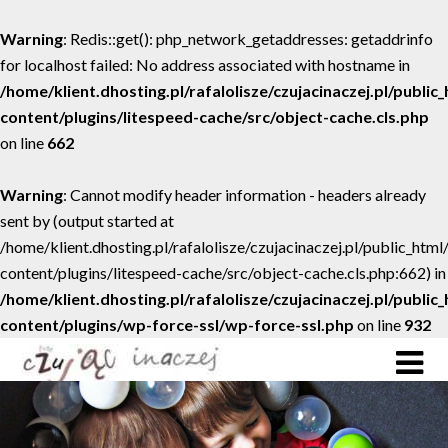
Warning
: Redis::get(): php_network_getaddresses: getaddrinfo
for localhost failed: No address associated with hostname in
/home/klient.dhosting.pl/rafalolisze/czujacinaczej.pl/public
content/plugins/litespeed-cache/src/object-cache.cls.php
on line
662
Warning
: Cannot modify header information - headers already
sent by (output started at
/home/klient.dhosting.pl/rafalolisze/czujacinaczej.pl/public_htm
content/plugins/litespeed-cache/src/object-cache.cls.php:662) in
/home/klient.dhosting.pl/rafalolisze/czujacinaczej.pl/public
content/plugins/wp-force-ssl/wp-force-ssl.php
on line
932