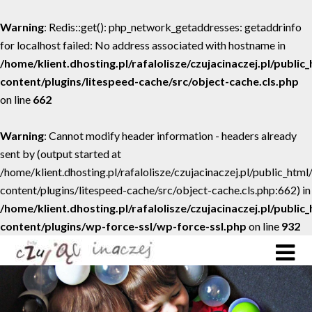
Warning
: Redis::get(): php_network_getaddresses: getaddrinfo
for localhost failed: No address associated with hostname in
/home/klient.dhosting.pl/rafalolisze/czujacinaczej.pl/public
content/plugins/litespeed-cache/src/object-cache.cls.php
on line
662
Warning
: Cannot modify header information - headers already
sent by (output started at
/home/klient.dhosting.pl/rafalolisze/czujacinaczej.pl/public_htm
content/plugins/litespeed-cache/src/object-cache.cls.php:662) in
/home/klient.dhosting.pl/rafalolisze/czujacinaczej.pl/public
content/plugins/wp-force-ssl/wp-force-ssl.php
on line
932