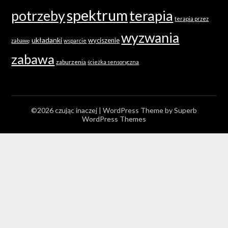
spektrum
terapia
potrzeby
terapia przez
wyzwania
układanki
wyciszenie
zabawę
wsparcie
zabawa
zaburzenia
ścieżka sensoryczna
©2026 czując inaczej
| WordPress Theme by
Superb
WordPress Themes