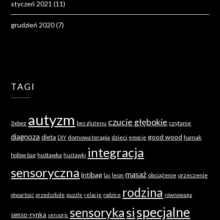
styczeń 2021
(11)
grudzień 2020
(7)
TAGI
autyzm
czucie głębokie
3xbez
czytanie
bez glutenu
diagnoza
good wood
dieta
domowa terapia
dzieci
hamak
DIY
emocje
integracja
huśtawka
hollow bag
huśtawki
sensoryczna
masaż
intibag
leon
obciążenie
orzeczenie
las
rodzina
otwartość
przedszkole
puzzle
relacje
rodzice
równowaga
specjalne
sensoryka
si
senso-rynka
sensoric