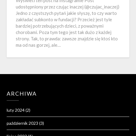
Wyświetl ten post na Instagramie Post
udostępniony przez czując inaczej (@czujac_inaczej)
Jedno z częstszych pytań jakie słyszę, to czy warto
zakładać subkonto w fundacji? Przecież jest tyle
bardziej potrzebujących dzieci, z poważnymi
chorobami. Poza tym tego jest tak dużo z każdej
strony. Tak, to prawda: zawsze znajdzie się ktoś kto
ma od nas gorzej, ale…
ARCHIWA
luty 2024
(2)
październik 2023
(3)