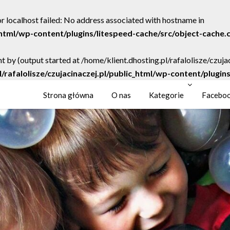
r localhost failed: No address associated with hostname in
c_html/wp-content/plugins/litespeed-cache/src/object-cache.
t by (output started at /home/klient.dhosting.pl/rafalolisze/czuj
l/rafalolisze/czujacinaczej.pl/public_html/wp-content/plugi
Strona główna
O nas
Kategorie
Facebo