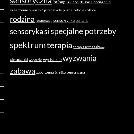
sensoryczna
masaż
intibag
leon
obciążenie
las
orzeczenie
otwartość
przedszkole
puzzle
relacje
rodzice
rodzina
senso-rynka
równowaga
sensoric
specjalne potrzeby
sensoryka
si
spektrum
terapia
terapia przez zabawę
wyzwania
układanki
wyciszenie
wsparcie
zabawa
zaburzenia
ścieżka sensoryczna