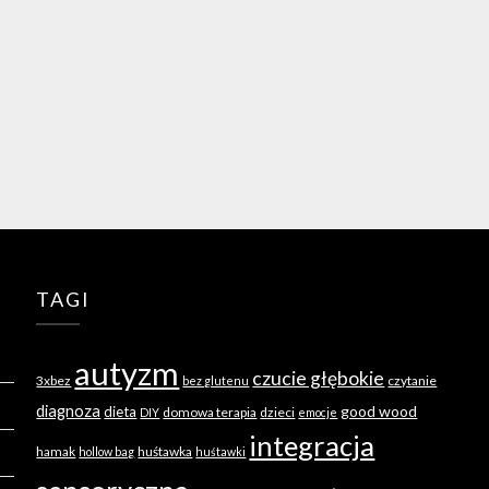
TAGI
autyzm
czucie głębokie
3xbez
czytanie
bez glutenu
diagnoza
good wood
dieta
domowa terapia
dzieci
DIY
emocje
integracja
hamak
huśtawka
hollow bag
huśtawki