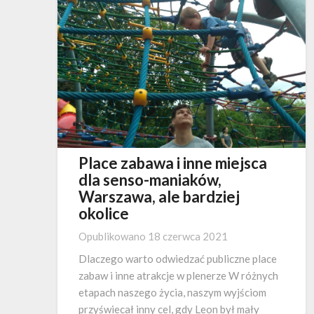
Place zabawa i inne miejsca
dla senso-maniaków,
Warszawa, ale bardziej
okolice
Opublikowano
18 czerwca 2021
Dlaczego warto odwiedzać publiczne place
zabaw i inne atrakcje w plenerze W różnych
etapach naszego życia, naszym wyjściom
przyświecał inny cel, gdy Leon był mały