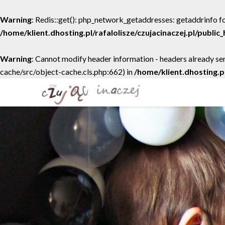
Warning
: Redis::get(): php_network_getaddresses: getaddrinfo fo
/home/klient.dhosting.pl/rafalolisze/czujacinaczej.pl/publi
Warning
: Cannot modify header information - headers already sen
cache/src/object-cache.cls.php:662) in
/home/klient.dhosting.p