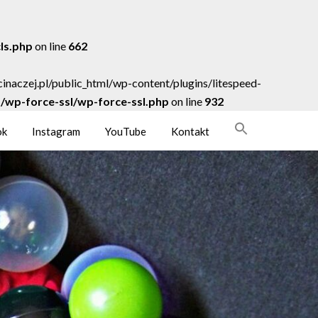
cls.php
on line
662
acinaczej.pl/public_html/wp-content/plugins/litespeed-
ns/wp-force-ssl/wp-force-ssl.php
on line
932
ok
Instagram
YouTube
Kontakt