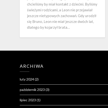
chcieliśmy by miał kontakt z dziećmi. Byliśmy
świeżymi rodzicami, a Leon nie przejawiał
jeszcze nietypowych zachowań. Gdy urodził
się Bruno, Leon nie miał jeszcze dwóch lat,
dlatego by kojarzył brata…
ARCHIWA
luty 2024
(2)
październik 2023
(3)
lipiec 2023
(1)