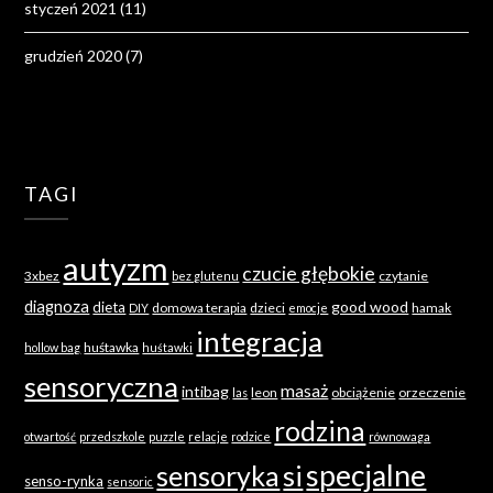
styczeń 2021
(11)
grudzień 2020
(7)
TAGI
autyzm
czucie głębokie
3xbez
czytanie
bez glutenu
diagnoza
good wood
dieta
domowa terapia
dzieci
hamak
DIY
emocje
integracja
huśtawka
hollow bag
huśtawki
sensoryczna
masaż
intibag
leon
obciążenie
orzeczenie
las
rodzina
otwartość
przedszkole
puzzle
relacje
rodzice
równowaga
specjalne
sensoryka
si
senso-rynka
sensoric