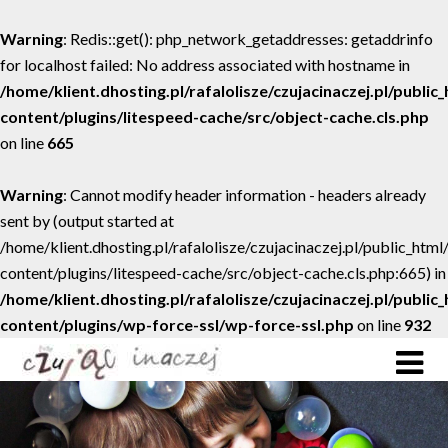
Warning
: Redis::get(): php_network_getaddresses: getaddrinfo
for localhost failed: No address associated with hostname in
/home/klient.dhosting.pl/rafalolisze/czujacinaczej.pl/public
content/plugins/litespeed-cache/src/object-cache.cls.php
on line
665
Warning
: Cannot modify header information - headers already
sent by (output started at
/home/klient.dhosting.pl/rafalolisze/czujacinaczej.pl/public_htm
content/plugins/litespeed-cache/src/object-cache.cls.php:665) in
/home/klient.dhosting.pl/rafalolisze/czujacinaczej.pl/public
content/plugins/wp-force-ssl/wp-force-ssl.php
on line
932