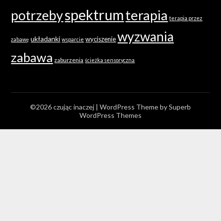
spektrum
terapia
potrzeby
terapia przez
wyzwania
układanki
wyciszenie
zabawę
wsparcie
zabawa
zaburzenia
ścieżka sensoryczna
©2026 czując inaczej
| WordPress Theme by
Superb
WordPress Themes