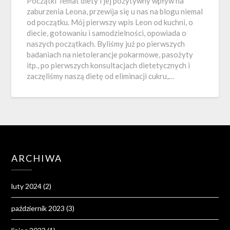
Początki Temat diety i jej pozytywny wpływ na
zaburzenia Leona, przewija się u nas na blogu niemal
od początku. Mój pierwszy wpis Leon od kuchni, o
diecie, gotowaniu i samodzielności, opowiada o
naszych początkach. Byliśmy już po pierwszych
badaniach na nietolerancje pokarmowe, pasożyty
itp., po pierwszych konsultacjach dietetycznych i
zaczęliśmy naszą dietę od eliminacji cukru,…
ARCHIWA
luty 2024
(2)
październik 2023
(3)